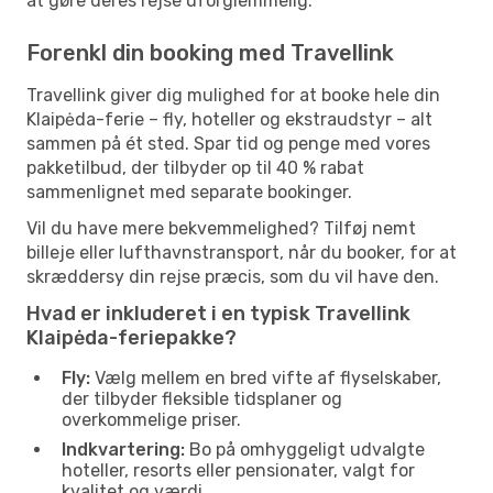
at gøre deres rejse uforglemmelig.
Forenkl din booking med Travellink
Travellink giver dig mulighed for at booke hele din
Klaipėda-ferie – fly, hoteller og ekstraudstyr – alt
sammen på ét sted. Spar tid og penge med vores
pakketilbud, der tilbyder op til 40 % rabat
sammenlignet med separate bookinger.
Vil du have mere bekvemmelighed? Tilføj nemt
billeje eller lufthavnstransport, når du booker, for at
skræddersy din rejse præcis, som du vil have den.
Hvad er inkluderet i en typisk Travellink
Klaipėda-feriepakke?
Fly:
Vælg mellem en bred vifte af flyselskaber,
der tilbyder fleksible tidsplaner og
overkommelige priser.
Indkvartering:
Bo på omhyggeligt udvalgte
hoteller, resorts eller pensionater, valgt for
kvalitet og værdi.