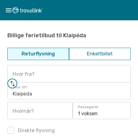
Billige ferietilbud til Klaipėda
Returflyvning
Enkeltbillet
Hvor fra?
Hvor til?
Klaipėda
Passagerer
Hvornår?
1 voksen
Direkte flyvning