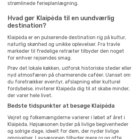
strømlinede ferieplanlægning.
Hvad gør Klaipėda til en uundværlig
destination?
Klaipėda er en pulserende destination rig på kultur,
naturlig skønhed og unikke oplevelser. Fra travle
markeder til fredelige retræter tilbyder den noget
for enhver rejsendes smag.
Prøv det lokale køkken, udforsk historiske steder eller
nyd atmosfæren på charmerende caféer. Uanset om
du foretrækker eventyr, afslapning eller kulturel
fordybelse, inviterer Klaipėda dig til at skabe minder,
der varer hele livet.
Bedste tidspunkter at besøge Klaipėda
Vejret og folkemængderne varierer i løbet af året i
Klaipėda. Højsæsonen byder på livlige begivenheder
og solrige dage, ideelt for dem, der nyder livlige
omgivelser. Lavsæsonen tilbyder mere ro og ofte