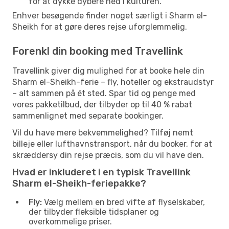
for at dykke dybere ned i kulturen.
Enhver besøgende finder noget særligt i Sharm el-
Sheikh for at gøre deres rejse uforglemmelig.
Forenkl din booking med Travellink
Travellink giver dig mulighed for at booke hele din
Sharm el-Sheikh-ferie – fly, hoteller og ekstraudstyr
– alt sammen på ét sted. Spar tid og penge med
vores pakketilbud, der tilbyder op til 40 % rabat
sammenlignet med separate bookinger.
Vil du have mere bekvemmelighed? Tilføj nemt
billeje eller lufthavnstransport, når du booker, for at
skræddersy din rejse præcis, som du vil have den.
Hvad er inkluderet i en typisk Travellink
Sharm el-Sheikh-feriepakke?
Fly:
Vælg mellem en bred vifte af flyselskaber,
der tilbyder fleksible tidsplaner og
overkommelige priser.