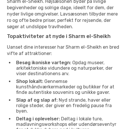
Sharm el-Sheikh. Højsæsonen byder på livlige
begivenheder og solrige dage, ideelt for dem, der
nyder livlige omgivelser. Lavsæsonen tilbyder mere
ro og ofte bedre priser, perfekt for rejsende, der
søger at undslippe travlheden.
Topaktiviteter at nyde i Sharm el-Sheikh
Uanset dine interesser har Sharm el-Sheikh en bred
vifte af attraktioner:
Besøg ikoniske vartegn:
Opdag museer,
arkitektoniske vidundere og naturparker, der
viser destinationens arv.
Shop lokalt:
Gennemse
kunsthåndværkermarkeder og butikker for at
finde autentiske souvenirs og unikke gaver.
Slap af og slap af:
Nyd strande, haver eller
rolige steder, der giver en fredelig pause fra
byen.
Deltag i oplevelser:
Deltag i lokale ture,
madlavningsworkshops eller udendørseventyr