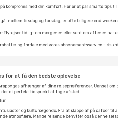
å på kompromis med din komfort. Her er et par smarte tips til
fgår mellem tirsdag og torsdag, er ofte billigere end weekendp
r:
Flyrejser tidligt om morgenen eller sent om aftenen har en
rabatter og fordele med vores abonnementsservice – risikofr
as for at få den bedste oplevelse
il Arapongas afhænger af dine rejsepræferencer. Uanset om du 
r der et perfekt tidspunkt at tage afsted.
tur
ntusiaster og kultursøgende. Fra at slappe af på caféer til at
ende atmosfære. Mange rejsende benytter også denne sæson t