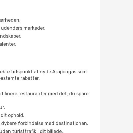
nærheden.
s udendørs markeder.
andskaber.
alenter.
rfekte tidspunkt at nyde Arapongas som
nbestemte rabatter.
ed finere restauranter med det, du sparer
ur.
dit ophold.
en dybere forbindelse med destinationen.
n turisttrafik i dit billede.