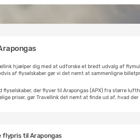
l Arapongas
ellink hjælper dig med at udforske et bredt udvalg af flymu
dvis af flyselskaber gør vi det nemt at sammenligne billetpr
d flyselskaber, der flyver til Arapongas (APX) fra større lu
ige priser, gør Travellink det nemt at finde ud af, hvad der
 flypris til Arapongas