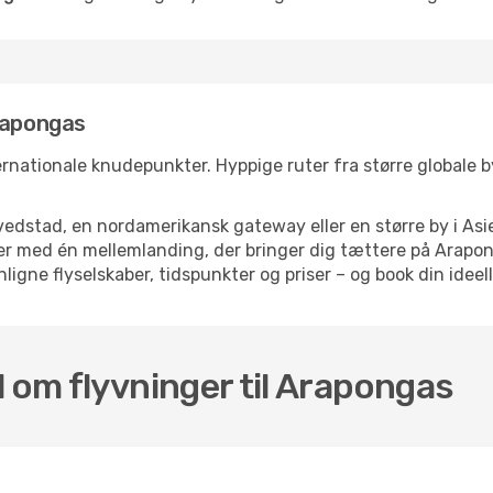
rapongas
ernationale knudepunkter. Hyppige ruter fra større globale bye
dstad, en nordamerikansk gateway eller en større by i Asie
elser med én mellemlanding, der bringer dig tættere på Ara
ligne flyselskaber, tidspunkter og priser – og book din ideell
l om flyvninger til Arapongas