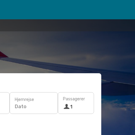
Passagerer
Hjemrejse
Dato
1