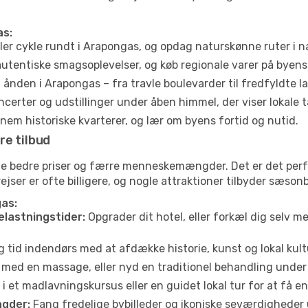
as:
ler cykle rundt i Arapongas, og opdag naturskønne ruter i 
utentiske smagsoplevelser, og køb regionale varer på byen
ånden i Arapongas – fra travle boulevarder til fredfyldte l
certer og udstillinger under åben himmel, der viser lokale t
em historiske kvarterer, og lær om byens fortid og nutid.
re tilbud
ofte bedre priser og færre menneskemængder. Det er det pe
yrejser er ofte billigere, og nogle attraktioner tilbyder sæso
gas:
elastningstider:
Opgrader dit hotel, eller forkæl dig selv m
g tid indendørs med at afdække historie, kunst og lokal kult
 med en massage, eller nyd en traditionel behandling under 
i et madlavningskursus eller en guidet lokal tur for at få 
gder:
Fang fredelige bybilleder og ikoniske seværdigheder ude