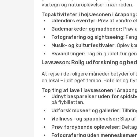
vartegn og naturoplevelser i nærheden.
Topaktiviteter i højsæsonen i Arapong
Udendørs eventyr:
Prøv at vandre el
Gademarkeder og madboder:
Prøv a
Fotografering og sightseeing:
Fang 
Musik- og kulturfestivaler:
Oplev kon
Byvandringer:
Tag en guidet tur genn
Lavsæson: Rolig udforskning og bed
At rejse i de roligere måneder betyder 
en lokal – i dit eget tempo. Hoteller og fl
Top ting at lave i lavsæsonen i Arapon
Udnyt besparelser uden for spidsb
på flybilletten.
Udforsk museer og gallerier:
Tilbrin
Wellness- og spaoplevelser:
Slap af
Prøv fordybende oplevelser:
Deltag 
Fotografering uden menneskemæn