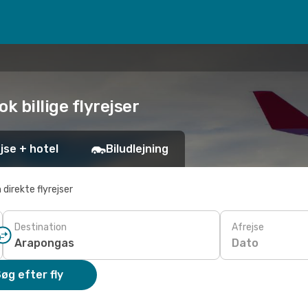
ok billige flyrejser
jse + hotel
Biludlejning
 direkte flyrejser
Destination
Afrejse
Dato
øg efter fly