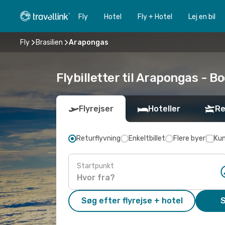
Fly
Hotel
Fly + Hotel
Lej en bil
Fly
Brasilien
Arapongas
Flybilletter til Arapongas - Bo
Flyrejser
Hoteller
Re
Returflyvning
Enkeltbillet
Flere byer
Kun
Startpunkt
Søg efter flyrejse + hotel
S