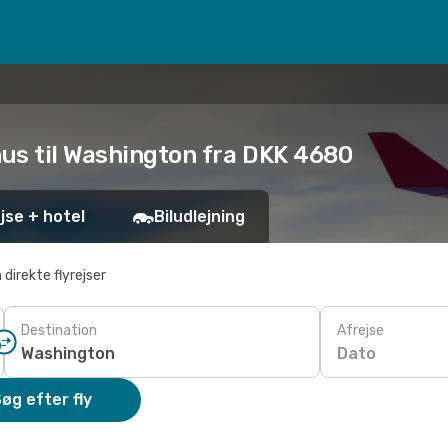
hus til Washington fra DKK 4680
jse + hotel
Biludlejning
 direkte flyrejser
Destination
Afrejse
Dato
øg efter fly