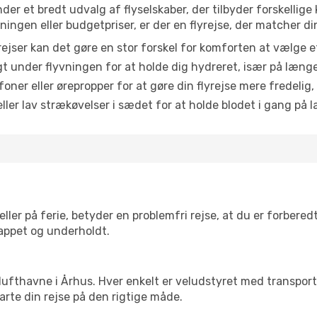
nder et bredt udvalg af flyselskaber, der tilbyder forskelli
ingen eller budgetpriser, er der en flyrejse, der matcher di
ejser kan det gøre en stor forskel for komforten at vælge 
 under flyvningen for at holde dig hydreret, især på læng
ner eller ørepropper for at gøre din flyrejse mere fredelig,
ler lav strækøvelser i sædet for at holde blodet i gang på l
ler på ferie, betyder en problemfri rejse, at du er forbered
slappet og underholdt.
rre lufthavne i Århus. Hver enkelt er veludstyret med transpor
tarte din rejse på den rigtige måde.