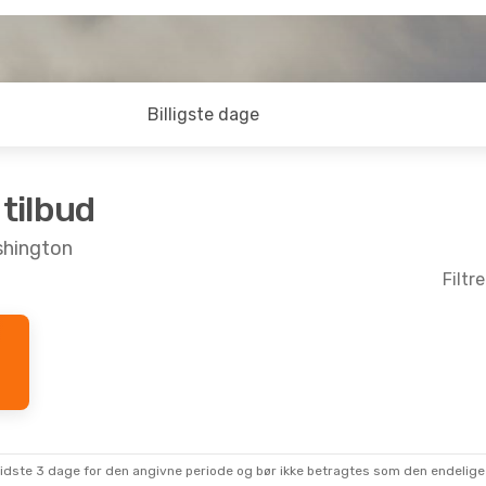
Billigste dage
 tilbud
ashington
Filtr
Sep.
- Tir. 15. Sep.
navian Airlines
lemlanding
 WAS
navian Airlines
lemlanding
 AAR
sidste 3 dage for den angivne periode og bør ikke betragtes som den endelige