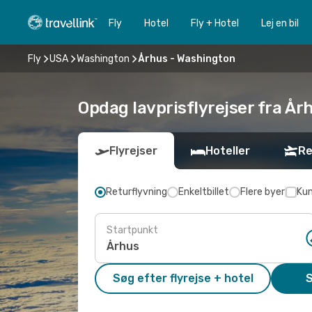
Fly
Hotel
Fly + Hotel
Lej en bil
Fly
USA
Washington
Århus - Washington
Opdag lavprisflyrejser fra År
Flyrejser
Hoteller
Re
Returflyvning
Enkeltbillet
Flere byer
Kun
Startpunkt
Søg efter flyrejse + hotel
S