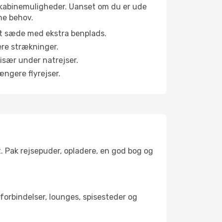
ge kabinemuligheder. Uanset om du er ude
ne behov.
et sæde med ekstra benplads.
ere strækninger.
 især under natrejser.
ængere flyrejser.
t. Pak rejsepuder, opladere, en god bog og
tforbindelser, lounges, spisesteder og