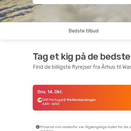
Bedste tilbud
Tag et kig på de bedste
Find de billigste flyrejser fra Århus til W
Ons. 14. Okt.
Søn. 30. Aug.
- Tor. 3. Sep.
Søn. 6. 
TAP Portugal
2 Mellemlandinger
AAR
- WAS
Scandinavian Airlines
Scandi
1 Mellemlanding
1 Mel
AAR
- WAS
AAR
-
Scandinavian Airlines
Scandi
1 Mellemlanding
1 Mel
WAS
- AAR
WAS
-
Priserne vist nedenfor var tilgængelige inden for de 