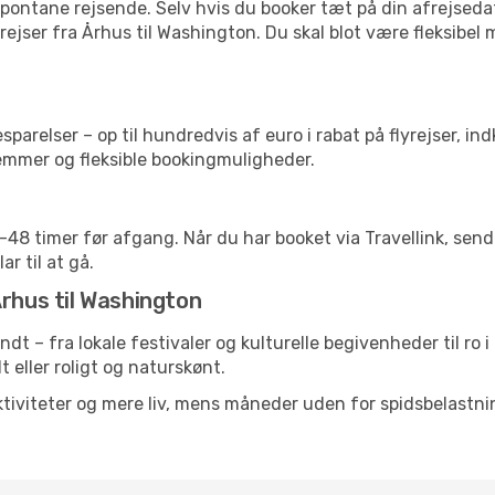
pontane rejsende. Selv hvis du booker tæt på din afrejseda
ejser fra Århus til Washington. Du skal blot være fleksibel
arelser – op til hundredvis af euro i rabat på flyrejser, ind
lemmer og fleksible bookingmuligheder.
24-48 timer før afgang. Når du har booket via Travellink, se
ar til at gå.
Århus til Washington
undt – fra lokale festivaler og kulturelle begivenheder til ro
lt eller roligt og naturskønt.
tiviteter og mere liv, mens måneder uden for spidsbelastnin