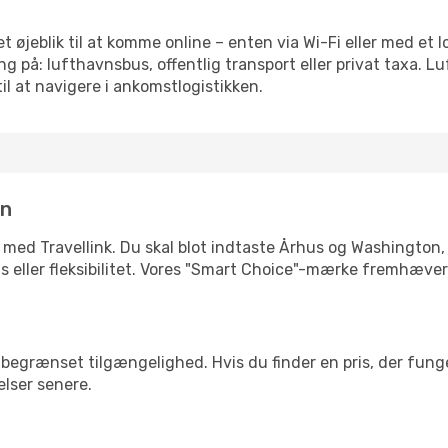
t øjeblik til at komme online – enten via Wi-Fi eller med et 
g på: lufthavnsbus, offentlig transport eller privat taxa. 
il at navigere i ankomstlogistikken.
in
 med Travellink. Du skal blot indtaste Århus og Washington, 
pris eller fleksibilitet. Vores "Smart Choice"-mærke fremhæve
begrænset tilgængelighed. Hvis du finder en pris, der funger
elser senere.