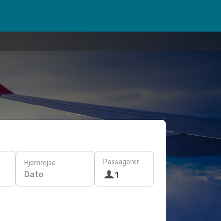
Passagerer
Hjemrejse
Dato
1