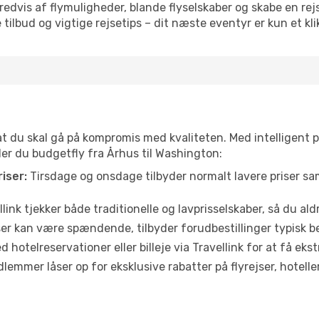
vis af flymuligheder, blande flyselskaber og skabe en rejsepl
tilbud og vigtige rejsetips – dit næste eventyr er kun et kli
 at du skal gå på kompromis med kvaliteten. Med intelligent 
der du budgetfly fra Århus til Washington:
iser:
Tirsdage og onsdage tilbyder normalt lavere priser 
link tjekker både traditionelle og lavprisselskaber, så du aldri
r kan være spændende, tilbyder forudbestillinger typisk bedr
 hotelreservationer eller billeje via Travellink for at få eks
emmer låser op for eksklusive rabatter på flyrejser, hoteller o