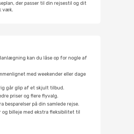
an, der passer til din rejsestil og dit
k væk.
planlægning kan du låse op for nogle af
sammenlignet med weekender eller dage
g går glip af et skjult tilbud.
e priser og flere flyvalg.
tra besparelser på din samlede rejse.
g billeje med ekstra fleksibilitet til