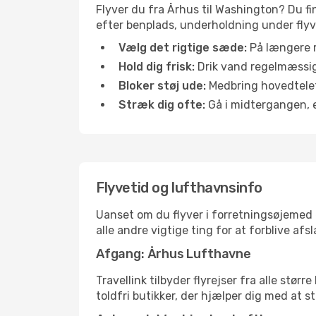
Flyver du fra Århus til Washington? Du fi
efter benplads, underholdning under flyvn
Vælg det rigtige sæde:
På længere r
Hold dig frisk:
Drik vand regelmæssigt
Bloker støj ude:
Medbring hovedtelefo
Stræk dig ofte:
Gå i midtergangen, el
Flyvetid og lufthavnsinfo
Uanset om du flyver i forretningsøjemed el
alle andre vigtige ting for at forblive af
Afgang: Århus Lufthavne
Travellink tilbyder flyrejser fra alle stø
toldfri butikker, der hjælper dig med at s