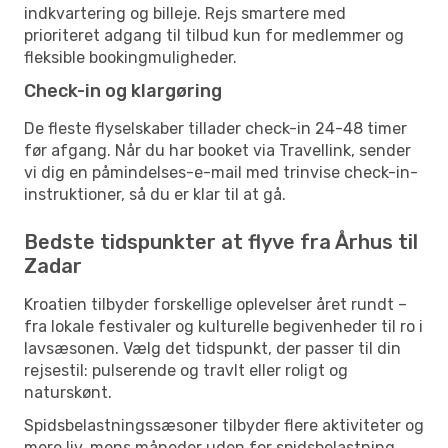
indkvartering og billeje. Rejs smartere med
prioriteret adgang til tilbud kun for medlemmer og
fleksible bookingmuligheder.
Check-in og klargøring
De fleste flyselskaber tillader check-in 24-48 timer
før afgang. Når du har booket via Travellink, sender
vi dig en påmindelses-e-mail med trinvise check-in-
instruktioner, så du er klar til at gå.
Bedste tidspunkter at flyve fra Århus til
Zadar
Kroatien tilbyder forskellige oplevelser året rundt –
fra lokale festivaler og kulturelle begivenheder til ro i
lavsæsonen. Vælg det tidspunkt, der passer til din
rejsestil: pulserende og travlt eller roligt og
naturskønt.
Spidsbelastningssæsoner tilbyder flere aktiviteter og
mere liv, mens måneder uden for spidsbelastning