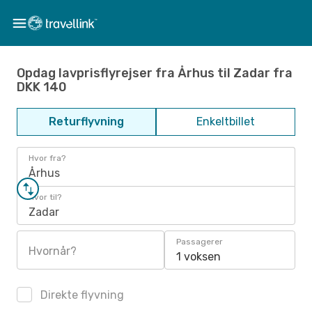
Opdag lavprisflyrejser fra Århus til Zadar fra
DKK 140
Returflyvning
Enkeltbillet
Hvor fra?
Århus
Hvor til?
Zadar
Passagerer
Hvornår?
1 voksen
Direkte flyvning