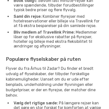
Book tidligt:
Selvom last minute-rejser kan
være spændende, tilbyder forudbestillinger
typisk bedre priser og flere flyvalg.
Saml din rejse:
Kombiner flyrejser med
hotelreservationer eller billeje via Travellink for
at få ekstra besparelser på din samlede rejse.
Bliv medlem af Travellink Prime:
Medlemmer
låser op for eksklusive rabatter på flyrejser,
hoteller og billeje med ekstra fleksibilitet til
ændringer og aflysninger.
Populære flyselskaber på ruten
Flyver du fra Århus til Zadar? Du finder et bredt
udvalg af flyselskaber, der tilbyder forskellige
kabinemuligheder. Uanset om du er ude efter
benplads, underholdning under flyvningen eller
budgetpriser, er der en flyrejse, der matcher dine
behov.
Vælg det rigtige sæde:
På længere rejser kan
det gøre en stor forskel for komforten at vælge