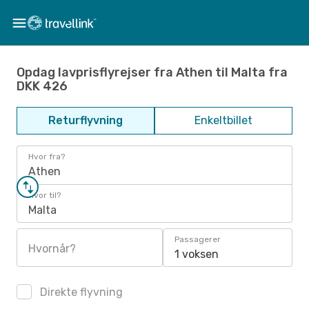
Opdag lavprisflyrejser fra Athen til Malta fra
DKK 426
Returflyvning
Enkeltbillet
Hvor fra?
Athen
Hvor til?
Malta
Passagerer
Hvornår?
1 voksen
Direkte flyvning