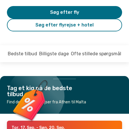
Søg efter fly
Søg efter flyrejse + hotel
Bedste tilbud
Billigste dage
Ofte stillede spørgsmål
Tag et kig på de bedste
tilbud
Find de billigste flyrejser fra Athen til Malta
Tor. 17. Sep.
- Søn. 20. Sep.