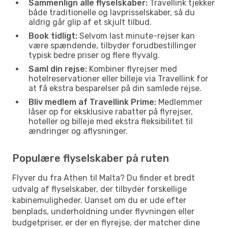
Sammenlign alle flyselskaber:
Travellink tjekker
både traditionelle og lavprisselskaber, så du
aldrig går glip af et skjult tilbud.
Book tidligt:
Selvom last minute-rejser kan
være spændende, tilbyder forudbestillinger
typisk bedre priser og flere flyvalg.
Saml din rejse:
Kombiner flyrejser med
hotelreservationer eller billeje via Travellink for
at få ekstra besparelser på din samlede rejse.
Bliv medlem af Travellink Prime:
Medlemmer
låser op for eksklusive rabatter på flyrejser,
hoteller og billeje med ekstra fleksibilitet til
ændringer og aflysninger.
Populære flyselskaber på ruten
Flyver du fra Athen til Malta? Du finder et bredt
udvalg af flyselskaber, der tilbyder forskellige
kabinemuligheder. Uanset om du er ude efter
benplads, underholdning under flyvningen eller
budgetpriser, er der en flyrejse, der matcher dine