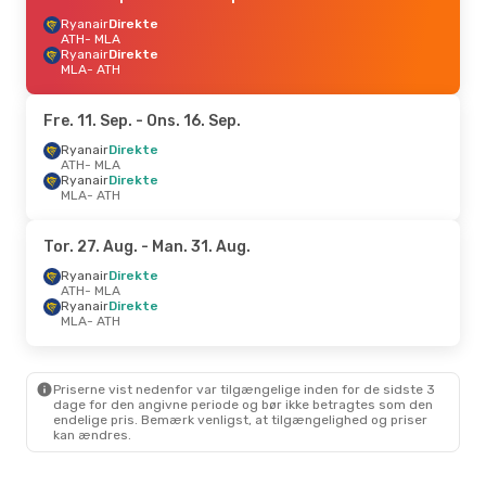
Ryanair
Direkte
ATH
- MLA
Ryanair
Direkte
MLA
- ATH
Fre. 11. Sep.
- Ons. 16. Sep.
Ryanair
Direkte
ATH
- MLA
Ryanair
Direkte
MLA
- ATH
Tor. 27. Aug.
- Man. 31. Aug.
Ryanair
Direkte
ATH
- MLA
Ryanair
Direkte
MLA
- ATH
Priserne vist nedenfor var tilgængelige inden for de sidste 3
dage for den angivne periode og bør ikke betragtes som den
endelige pris. Bemærk venligst, at tilgængelighed og priser
kan ændres.