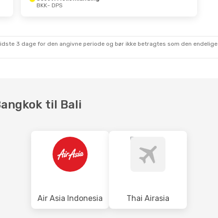
BKK
- DPS
p.
- Søn. 20. Sep.
Tir. 29. Sep.
- Fre. 2. Okt
ellemlanding
Thai Lion Air
Direkte
BKK
- DPS
ellemlanding
Thai Lion Air
Direkte
DPS
- BKK
sidste 3 dage for den angivne periode og bør ikke betragtes som den endelige
angkok til Bali
Air Asia Indonesia
Thai Airasia