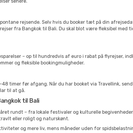
elser senere.
pontane rejsende. Selv hvis du booker tæt på din afrejseda
ejser fra Bangkok til Bali. Du skal blot være fleksibel med 
arelser – op til hundredvis af euro i rabat på flyrejser, ind
lemmer og fleksible bookingmuligheder.
24-48 timer før afgang. Når du har booket via Travellink, se
ar til at gå.
angkok til Bali
 året rundt – fra lokale festivaler og kulturelle begivenheder
travlt eller roligt og naturskønt.
tiviteter og mere liv, mens måneder uden for spidsbelastnin