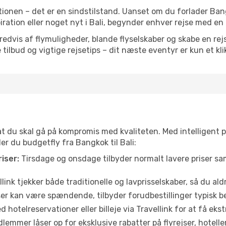
ionen – det er en sindstilstand. Uanset om du forlader Ba
spiration eller noget nyt i Bali, begynder enhver rejse med en
vis af flymuligheder, blande flyselskaber og skabe en rejsepl
tilbud og vigtige rejsetips – dit næste eventyr er kun et kli
 at du skal gå på kompromis med kvaliteten. Med intelligent 
der du budgetfly fra Bangkok til Bali:
iser:
Tirsdage og onsdage tilbyder normalt lavere priser 
link tjekker både traditionelle og lavprisselskaber, så du aldri
r kan være spændende, tilbyder forudbestillinger typisk bedr
 hotelreservationer eller billeje via Travellink for at få eks
emmer låser op for eksklusive rabatter på flyrejser, hoteller o