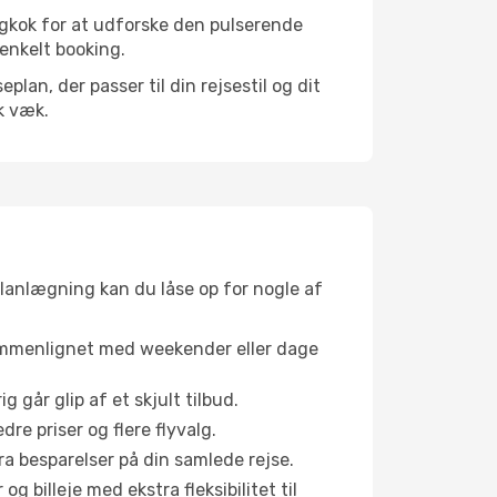
ngkok for at udforske den pulserende
 enkelt booking.
an, der passer til din rejsestil og dit
k væk.
planlægning kan du låse op for nogle af
sammenlignet med weekender eller dage
g går glip af et skjult tilbud.
e priser og flere flyvalg.
tra besparelser på din samlede rejse.
g billeje med ekstra fleksibilitet til