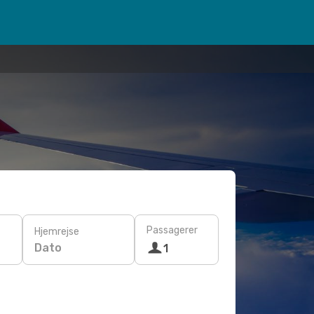
Passagerer
Hjemrejse
Dato
1