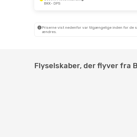
BKK
- DPS
Tor. 10. Sep.
- Man. 14. Sep.
Lør. 19. Se
Scoot
1 Mellemlanding
Scoot
1 M
BKK
- DPS
BKK
- DPS
Scoot
1 Mellemlanding
Scoot
1 M
DPS
- BKK
DPS
- BKK
Priserne vist nedenfor var tilgængelige inden for de 
ændres.
Flyselskaber, der flyver fra B