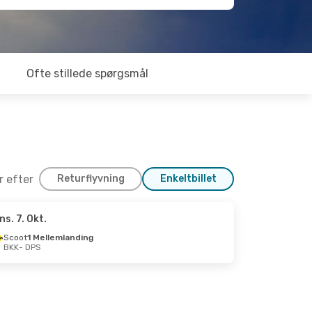
Ofte stillede spørgsmål
er efter
Returflyvning
Enkeltbillet
ns. 7. Okt.
p.
Scoot
1 Mellemlanding
BKK
- DPS