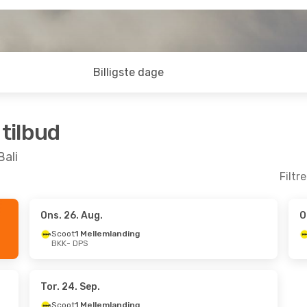
Billigste dage
 tilbud
Bali
Filtr
Ons. 26. Aug.
O
.
- Ons. 21. Okt.
Tor. 27. Aug.
- Tor. 3. Se
Scoot
1 Mellemlanding
BKK
- DPS
ellemlanding
Thai Lion Air
Direkte
BKK
- DPS
Air
Direkte
Thai Lion Air
Direkte
DPS
- BKK
Tor. 24. Sep.
Scoot
1 Mellemlanding