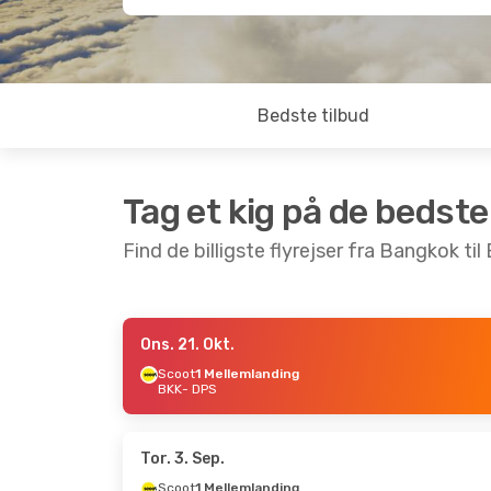
Bedste tilbud
Tag et kig på de bedste
Find de billigste flyrejser fra Bangkok til 
Ons. 21. Okt.
Tir. 27. Okt.
- Man. 2. Nov.
Tir. 13. Okt
Scoot
1 Mellemlanding
BKK
- DPS
Scoot
1 Mellemlanding
Scoot
1 M
BKK
- DPS
BKK
- DPS
Thai Lion Air
Direkte
Thai Lion 
DPS
- BKK
DPS
- BKK
Tor. 3. Sep.
Scoot
1 Mellemlanding