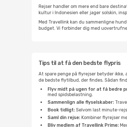
Rejser handler om mere end bare destinat
kultur i Indonesien eller jager solskin, in
Med Travellink kan du sammenligne hundred
budget. Vi forbinder dig med uovertrufne 
Tips til at få den bedste flypris
At spare penge på flyrejser betyder ikke,
de bedste flytilbud, der findes. Sådan fin
Flyv midt på ugen for at få bedre pr
med spidsbelastning.
Sammenlign alle flyselskaber:
Travel
Book tidligt:
Selvom last minute-rejse
Saml din rejse:
Kombiner flyrejser med
Bliv medlem af Travellink Prime:
Medl