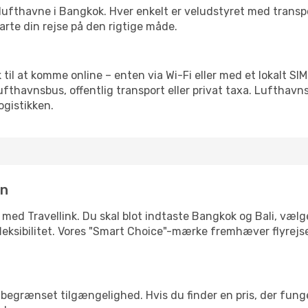
rre lufthavne i Bangkok. Hver enkelt er veludstyret med trans
tarte din rejse på den rigtige måde.
ik til at komme online – enten via Wi-Fi eller med et lokalt 
lufthavnsbus, offentlig transport eller privat taxa. Luftha
ogistikken.
in
 med Travellink. Du skal blot indtaste Bangkok og Bali, vælge
ler fleksibilitet. Vores "Smart Choice"-mærke fremhæver flyrej
begrænset tilgængelighed. Hvis du finder en pris, der funger