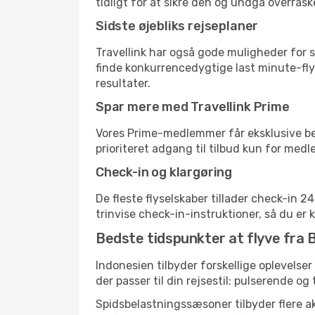
tidligt for at sikre den og undgå overrask
Sidste øjebliks rejseplaner
Travellink har også gode muligheder for s
finde konkurrencedygtige last minute-flyr
resultater.
Spar mere med Travellink Prime
Vores Prime-medlemmer får eksklusive besp
prioriteret adgang til tilbud kun for med
Check-in og klargøring
De fleste flyselskaber tillader check-in 
trinvise check-in-instruktioner, så du er kl
Bedste tidspunkter at flyve fra B
Indonesien tilbyder forskellige oplevelser
der passer til din rejsestil: pulserende og 
Spidsbelastningssæsoner tilbyder flere ak