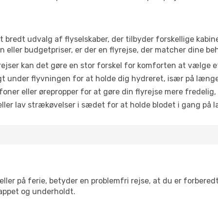
et bredt udvalg af flyselskaber, der tilbyder forskellige ka
eller budgetpriser, er der en flyrejse, der matcher dine be
ejser kan det gøre en stor forskel for komforten at vælge 
 under flyvningen for at holde dig hydreret, især på læng
ner eller ørepropper for at gøre din flyrejse mere fredelig,
ler lav strækøvelser i sædet for at holde blodet i gang på l
ler på ferie, betyder en problemfri rejse, at du er forbered
slappet og underholdt.