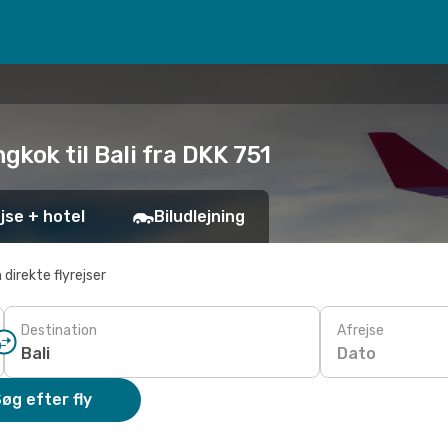
gkok til Bali fra DKK 751
jse + hotel
Biludlejning
 direkte flyrejser
Destination
Afrejse
Dato
øg efter fly