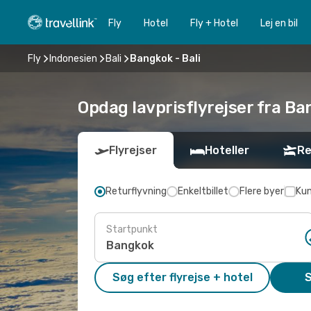
Fly
Hotel
Fly + Hotel
Lej en bil
Fly
Indonesien
Bali
Bangkok - Bali
Opdag lavprisflyrejser fra Ban
Flyrejser
Hoteller
Re
Returflyvning
Enkeltbillet
Flere byer
Kun
Startpunkt
Søg efter flyrejse + hotel
S