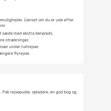
binemuligheder. Uanset om du er ude efter
hov.
et sæde med ekstra benplads.
ere strækninger.
 især under natrejser.
ængere flyrejser.
t. Pak rejsepuder, opladere, en god bog og