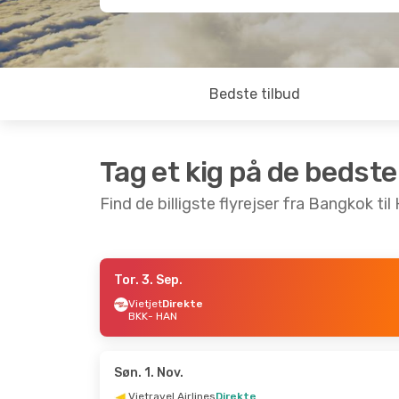
Bedste tilbud
Tag et kig på de bedste
Find de billigste flyrejser fra Bangkok til
Tor. 3. Sep.
Man. 5. Okt.
- Lør. 10. Okt.
Tor. 10. 
Vietjet
Direkte
BKK
- HAN
Vietjet
Direkte
Vietjet
D
BKK
- HAN
BKK
- H
Vietjet
Direkte
Vietjet
D
HAN
- BKK
HAN
- B
Søn. 1. Nov.
Vietravel Airlines
Direkte