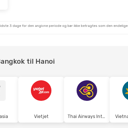
 Aug.
- Fre. 28. Aug.
l Airlines
Direkte
AN
l Airlines
Direkte
KK
sidste 3 dage for den angivne periode og bør ikke betragtes som den endelige
Bangkok til Hanoi
asia
Vietjet
Thai Airways International
Vietn