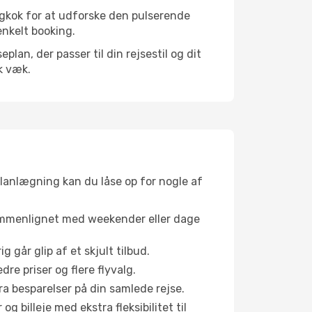
ngkok for at udforske den pulserende
enkelt booking.
an, der passer til din rejsestil og dit
k væk.
planlægning kan du låse op for nogle af
sammenlignet med weekender eller dage
g går glip af et skjult tilbud.
e priser og flere flyvalg.
tra besparelser på din samlede rejse.
g billeje med ekstra fleksibilitet til