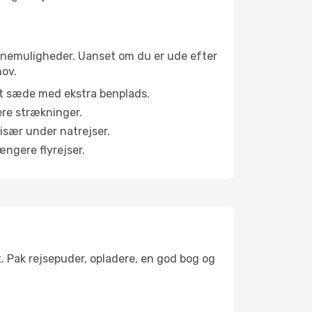
abinemuligheder. Uanset om du er ude efter
hov.
et sæde med ekstra benplads.
ere strækninger.
 især under natrejser.
ængere flyrejser.
t. Pak rejsepuder, opladere, en god bog og