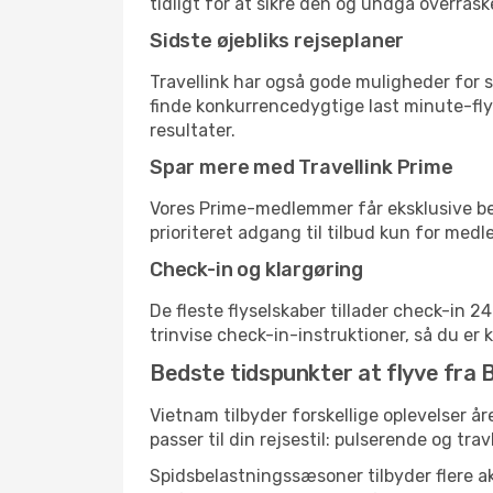
tidligt for at sikre den og undgå overrask
Sidste øjebliks rejseplaner
Travellink har også gode muligheder for s
finde konkurrencedygtige last minute-flyr
resultater.
Spar mere med Travellink Prime
Vores Prime-medlemmer får eksklusive besp
prioriteret adgang til tilbud kun for med
Check-in og klargøring
De fleste flyselskaber tillader check-in 
trinvise check-in-instruktioner, så du er kl
Bedste tidspunkter at flyve fra 
Vietnam tilbyder forskellige oplevelser år
passer til din rejsestil: pulserende og trav
Spidsbelastningssæsoner tilbyder flere ak