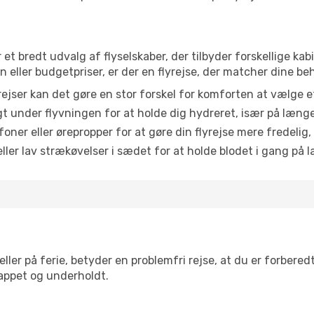
r et bredt udvalg af flyselskaber, der tilbyder forskellige k
eller budgetpriser, er der en flyrejse, der matcher dine be
ejser kan det gøre en stor forskel for komforten at vælge 
 under flyvningen for at holde dig hydreret, især på læng
ner eller ørepropper for at gøre din flyrejse mere fredelig,
ler lav strækøvelser i sædet for at holde blodet i gang på l
ler på ferie, betyder en problemfri rejse, at du er forbered
slappet og underholdt.