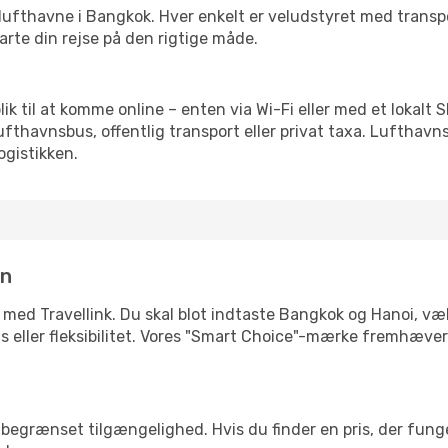
rre lufthavne i Bangkok. Hver enkelt er veludstyret med trans
tarte din rejse på den rigtige måde.
blik til at komme online – enten via Wi-Fi eller med et lokalt
lufthavnsbus, offentlig transport eller privat taxa. Luftha
ogistikken.
in
 med Travellink. Du skal blot indtaste Bangkok og Hanoi, væl
pris eller fleksibilitet. Vores "Smart Choice"-mærke fremhæve
begrænset tilgængelighed. Hvis du finder en pris, der funger