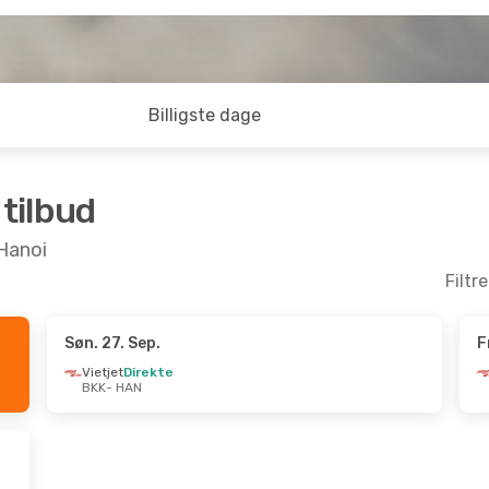
Billigste dage
 tilbud
 Hanoi
Filtr
Søn. 27. Sep.
F
Sep.
- Søn. 13. Sep.
Søn. 25. Okt.
- Tir. 2
Vietjet
Direkte
BKK
- HAN
irekte
Thai Vietjet Air
Direkt
AN
BKK
- HAN
irekte
Vietravel Airlines
Dire
KK
HAN
- BKK