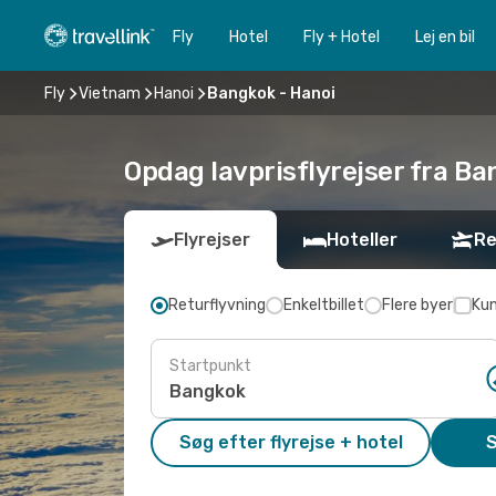
Fly
Hotel
Fly + Hotel
Lej en bil
Fly
Vietnam
Hanoi
Bangkok - Hanoi
Opdag lavprisflyrejser fra Ba
Flyrejser
Hoteller
Re
Returflyvning
Enkeltbillet
Flere byer
Kun
Startpunkt
Søg efter flyrejse + hotel
S