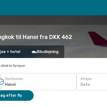
ngkok til Hanoi fra DKK 462
jse + hotel
Biludlejning
 direkte flyrejser
Destination
Afrejse
Dato
øg efter fly