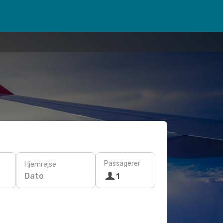
Passagerer
Hjemrejse
Dato
1