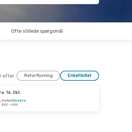
Ofte stillede spørgsmål
er efter
Returflyvning
Enkeltbillet
re. 16. Okt.
7. Okt.
Vietjet
Direkte
BKK
- HAN
e
kte