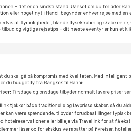
ionen – det er en sindstilstand. Uanset om du forlader Ba
iration eller noget nyt i Hanoi, begynder enhver rejse med en 
vis af flymuligheder, blande flyselskaber og skabe en rejsepl
tilbud og vigtige rejsetips – dit næste eventyr er kun et kli
 at du skal gå på kompromis med kvaliteten. Med intelligent 
der du budgetfly fra Bangkok til Hanoi:
iser:
Tirsdage og onsdage tilbyder normalt lavere priser 
link tjekker både traditionelle og lavprisselskaber, så du aldri
r kan være spændende, tilbyder forudbestillinger typisk bedr
 hotelreservationer eller billeje via Travellink for at få eks
emmer låser op for eksklusive rabatter på flyrejser, hoteller o