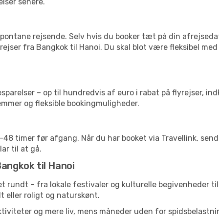
elser senere.
pontane rejsende. Selv hvis du booker tæt på din afrejseda
ejser fra Bangkok til Hanoi. Du skal blot være fleksibel med
arelser – op til hundredvis af euro i rabat på flyrejser, ind
lemmer og fleksible bookingmuligheder.
24-48 timer før afgang. Når du har booket via Travellink, se
ar til at gå.
Bangkok til Hanoi
et rundt – fra lokale festivaler og kulturelle begivenheder t
lt eller roligt og naturskønt.
tiviteter og mere liv, mens måneder uden for spidsbelastnin