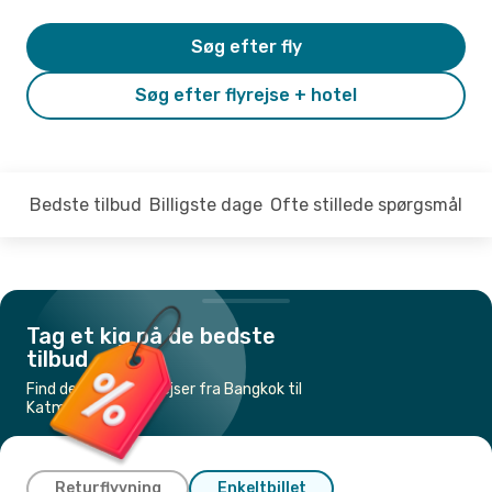
Søg efter fly
Søg efter flyrejse + hotel
Bedste tilbud
Billigste dage
Ofte stillede spørgsmål
Tag et kig på de bedste
tilbud
Find de billigste flyrejser fra Bangkok til
Katmandu
Returflyvning
Enkeltbillet