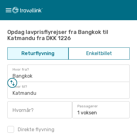
Opdag lavprisflyrejser fra Bangkok til
Katmandu fra DKK 1226
Returflyvning
Enkeltbillet
Hvor fra?
Bangkok
Hvor til?
Katmandu
Passagerer
Hvornår?
1 voksen
Direkte flyvning