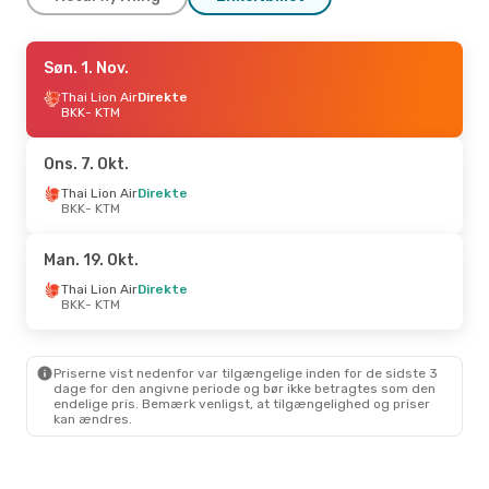
Man. 7. Sep.
Søn. 1. Nov.
- Søn. 13. Sep.
Thai Lion Air
Thai Lion Air
Direkte
Direkte
BKK
BKK
- KTM
- KTM
Thai Lion Air
Direkte
KTM
- BKK
Ons. 7. Okt.
Tor. 1. Okt.
Thai Lion Air
- Tor. 8. Okt.
Direkte
BKK
- KTM
Thai Airways International
Direkte
BKK
- KTM
Man. 19. Okt.
Thai Airways International
Direkte
Thai Lion Air
Direkte
KTM
- BKK
BKK
- KTM
Ons. 14. Okt.
- Ons. 21. Okt.
Priserne vist nedenfor var tilgængelige inden for de sidste 3
Thai Airways International
dage for den angivne periode og bør ikke betragtes som den
Direkte
endelige pris. Bemærk venligst, at tilgængelighed og priser
BKK
- KTM
kan ændres.
Air India
1 Mellemlanding
KTM
- BKK