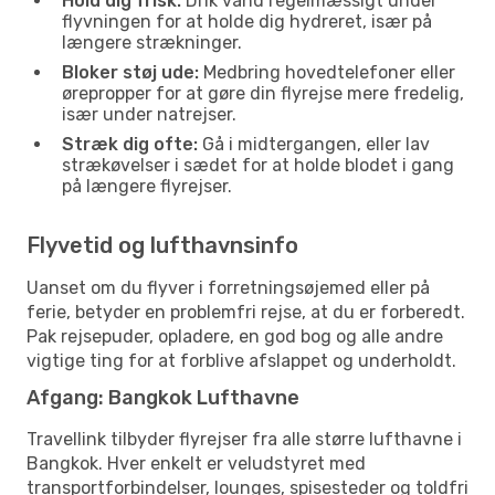
Hold dig frisk:
Drik vand regelmæssigt under
flyvningen for at holde dig hydreret, især på
længere strækninger.
Bloker støj ude:
Medbring hovedtelefoner eller
ørepropper for at gøre din flyrejse mere fredelig,
især under natrejser.
Stræk dig ofte:
Gå i midtergangen, eller lav
strækøvelser i sædet for at holde blodet i gang
på længere flyrejser.
Flyvetid og lufthavnsinfo
Uanset om du flyver i forretningsøjemed eller på
ferie, betyder en problemfri rejse, at du er forberedt.
Pak rejsepuder, opladere, en god bog og alle andre
vigtige ting for at forblive afslappet og underholdt.
Afgang: Bangkok Lufthavne
Travellink tilbyder flyrejser fra alle større lufthavne i
Bangkok. Hver enkelt er veludstyret med
transportforbindelser, lounges, spisesteder og toldfri