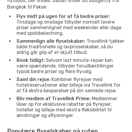
flytilbud, der findes. Sådan finder du budgetfly fra
Bangkok til Pakse:
Flyv midt på ugen for at få bedre priser:
Tirsdage og onsdage tilbyder normalt lavere
priser sammenlignet med weekender eller dage
med spidsbelastning.
Sammenlign alle flyselskaber:
Travellink tjekker
både traditionelle og lavprisselskaber, så du
aldrig går glip af et skjult tilbud.
Book tidligt:
Selvom last minute-rejser kan
være spændende, tilbyder forudbestillinger
typisk bedre priser og flere flyvalg.
Saml din rejse:
Kombiner flyrejser med
hotelreservationer eller billeje via Travellink for
at få ekstra besparelser på din samlede rejse.
Bliv medlem af Travellink Prime:
Medlemmer
låser op for eksklusive rabatter på flyrejser,
hoteller og billeje med ekstra fleksibilitet til
ændringer og aflysninger.
Populære flyselskaber på ruten