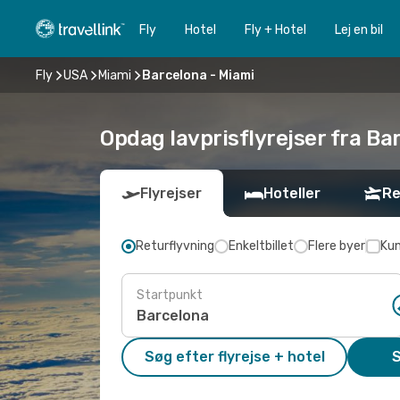
Fly
Hotel
Fly + Hotel
Lej en bil
Fly
USA
Miami
Barcelona - Miami
Opdag lavprisflyrejser fra Ba
Flyrejser
Hoteller
Re
Returflyvning
Enkeltbillet
Flere byer
Kun
Startpunkt
Søg efter flyrejse + hotel
S