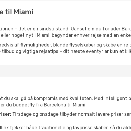
a til Miami
ionen – det er en sindstilstand. Uanset om du forlader Bar
ion eller noget nyt i Miami, begynder enhver rejse med en enke
vis af flymuligheder, blande flyselskaber og skabe en rejsepl
tilbud og vigtige rejsetips – dit næste eventyr er kun et kli
 at du skal gå på kompromis med kvaliteten. Med intelligent 
der du budgetfly fra Barcelona til Miami:
iser:
Tirsdage og onsdage tilbyder normalt lavere priser 
link tjekker både traditionelle og lavprisselskaber, så du aldri