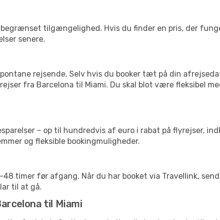
begrænset tilgængelighed. Hvis du finder en pris, der funger
elser senere.
pontane rejsende. Selv hvis du booker tæt på din afrejseda
ejser fra Barcelona til Miami. Du skal blot være fleksibel m
arelser – op til hundredvis af euro i rabat på flyrejser, ind
lemmer og fleksible bookingmuligheder.
24-48 timer før afgang. Når du har booket via Travellink, se
ar til at gå.
arcelona til Miami