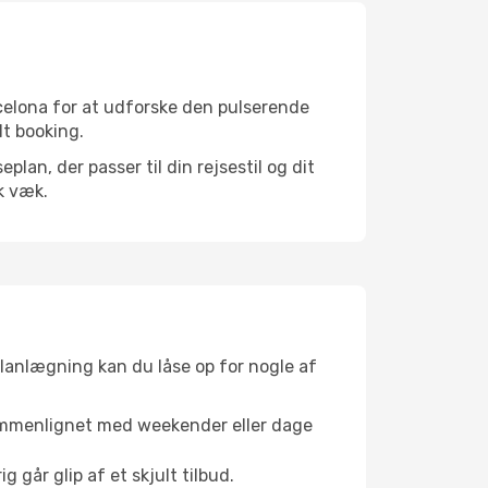
celona for at udforske den pulserende
lt booking.
an, der passer til din rejsestil og dit
k væk.
planlægning kan du låse op for nogle af
sammenlignet med weekender eller dage
g går glip af et skjult tilbud.