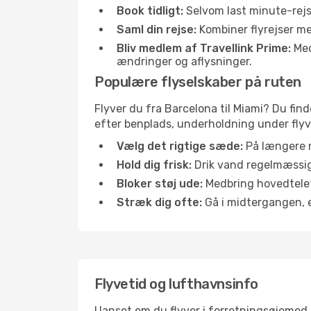
Book tidligt:
Selvom last minute-rejse
Saml din rejse:
Kombiner flyrejser med
Bliv medlem af Travellink Prime:
Medl
ændringer og aflysninger.
Populære flyselskaber på ruten
Flyver du fra Barcelona til Miami? Du find
efter benplads, underholdning under flyvn
Vælg det rigtige sæde:
På længere r
Hold dig frisk:
Drik vand regelmæssigt
Bloker støj ude:
Medbring hovedtelefo
Stræk dig ofte:
Gå i midtergangen, el
Flyvetid og lufthavnsinfo
Uanset om du flyver i forretningsøjemed el