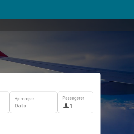
Passagerer
Hjemrejse
Dato
1