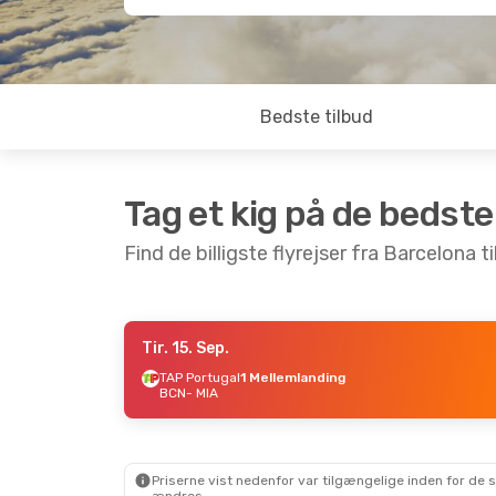
Bedste tilbud
Tag et kig på de bedste
Find de billigste flyrejser fra Barcelona t
Tir. 15. Sep.
Lør. 5. Sep.
- Lør. 12. Sep.
TAP Portugal
1 Mellemlanding
BCN
- MIA
TAP Portugal
1 Mellemlanding
BCN
- MIA
TAP Portugal
1 Mellemlanding
MIA
- BCN
Priserne vist nedenfor var tilgængelige inden for de 