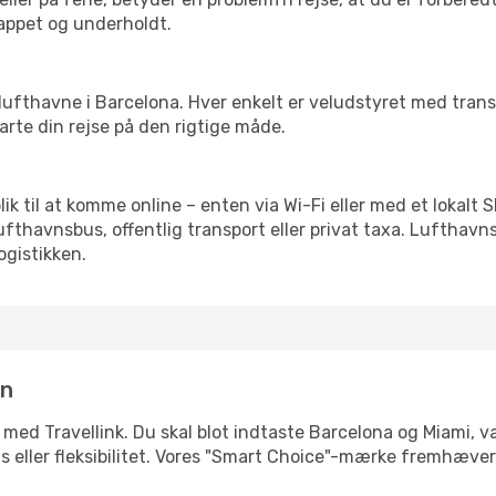
slappet og underholdt.
rre lufthavne i Barcelona. Hver enkelt er veludstyret med tra
tarte din rejse på den rigtige måde.
blik til at komme online – enten via Wi-Fi eller med et lokalt
lufthavnsbus, offentlig transport eller privat taxa. Luftha
ogistikken.
in
 med Travellink. Du skal blot indtaste Barcelona og Miami, væ
pris eller fleksibilitet. Vores "Smart Choice"-mærke fremhæve