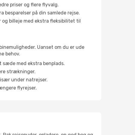
e priser og flere flyvalg.
tra besparelser på din samlede rejse.
g billeje med ekstra fleksibilitet til
 kabinemuligheder. Uanset om du er ude
ne behov.
et sæde med ekstra benplads.
ere strækninger.
 især under natrejser.
ængere flyrejser.
t. Pak rejsepuder, opladere, en god bog og