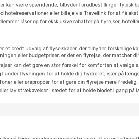
r kan være spændende, tilbyder forudbestillinger typisk bedr
 hotelreservationer eller billeje via Travellink for at få eks
emmer låser op for eksklusive rabatter på flyrejser, hoteller o
er et bredt udvalg af flyselskaber, der tilbyder forskellige
ingen eller budgetpriser, er der en flyrejse, der matcher di
ejser kan det gøre en stor forskel for komforten at vælge 
 under flyvningen for at holde dig hydreret, især på læng
ner eller ørepropper for at gøre din flyrejse mere fredelig,
ler lav strækøvelser i sædet for at holde blodet i gang på l
ler på ferie, betyder en problemfri rejse, at du er forbered