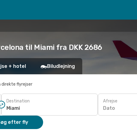
rcelona til Miami fra DKK 2686
jse + hotel
Biludlejning
 direkte flyrejser
Destination
Afrejse
Dato
øg efter fly