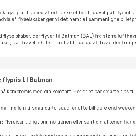
ink hjælper dig med at udforske et bredt udvalg af flymulig
dvis af flyselskaber gør vi det nemt at sammenligne billetpr
d flyselskaber, der flyver til Batman (BAL) fra større lufth
iser, gør Travellink det nemt at finde ud af, hvad der funger
 flypris til Batman
å på kompromis med din komfort. Her er et par smarte tips til
fgår mellem tirsdag og torsdag, er ofte billigere end weekendp
r:
Flyrejser tidligt om morgenen eller sent om aftenen har en
rabatter og fordele med vores abonnementsservice – risikofr