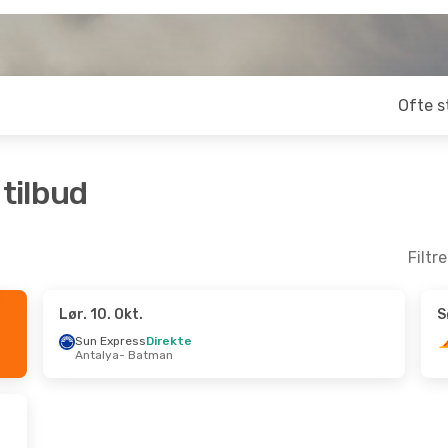
Ofte s
 tilbud
Filtr
Lør. 10. Okt.
S
 Okt.
- Søn. 18. Okt.
Sun Express
Direkte
Antalya
- Batman
s Airlines
lemlanding
havn
- Batman
s Airlines
lemlanding
an
- København