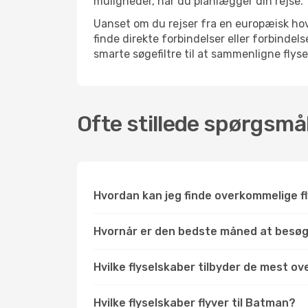
muligheder, når du planlægger din rejse.
Uanset om du rejser fra en europæisk hove
finde direkte forbindelser eller forbind
smarte søgefiltre til at sammenligne flysel
Ofte stillede spørgsmå
Hvordan kan jeg finde overkommelige fl
Hvornår er den bedste måned at besø
Hvilke flyselskaber tilbyder de mest o
Hvilke flyselskaber flyver til Batman?