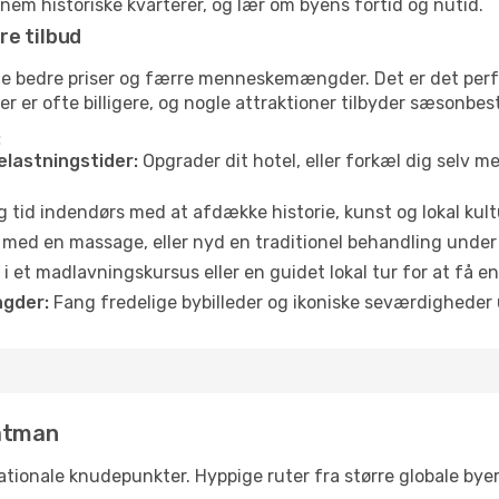
em historiske kvarterer, og lær om byens fortid og nutid.
re tilbud
ofte bedre priser og færre menneskemængder. Det er det pe
jser er ofte billigere, og nogle attraktioner tilbyder sæsonbe
:
elastningstider:
Opgrader dit hotel, eller forkæl dig selv m
g tid indendørs med at afdække historie, kunst og lokal kult
 med en massage, eller nyd en traditionel behandling under 
i et madlavningskursus eller en guidet lokal tur for at få 
gder:
Fang fredelige bybilleder og ikoniske seværdigheder ude
Batman
ationale knudepunkter. Hyppige ruter fra større globale byer s