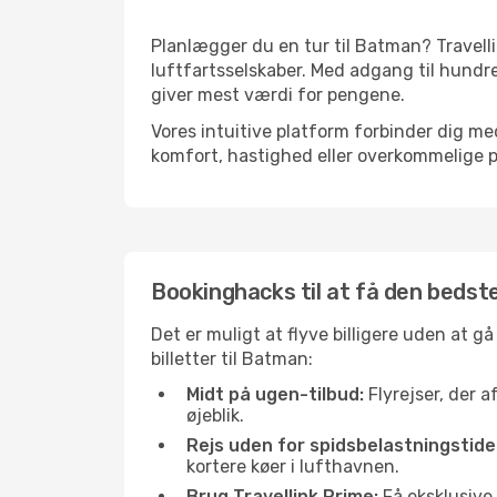
Planlægger du en tur til Batman? Travell
luftfartsselskaber. Med adgang til hundre
giver mest værdi for pengene.
Vores intuitive platform forbinder dig me
komfort, hastighed eller overkommelige pr
Bookinghacks til at få den bedste
Det er muligt at flyve billigere uden at g
billetter til Batman:
Midt på ugen-tilbud:
Flyrejser, der a
øjeblik.
Rejs uden for spidsbelastningstide
kortere køer i lufthavnen.
Brug Travellink Prime:
Få eksklusive 