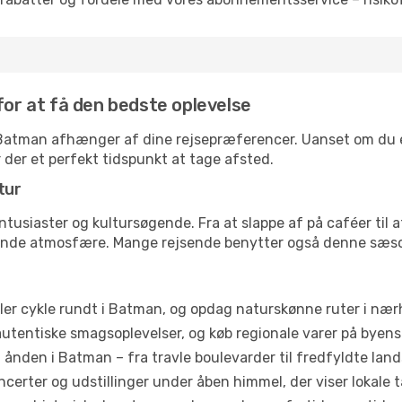
for at få den bedste oplevelse
il Batman afhænger af dine rejsepræferencer. Uanset om du er
r der et perfekt tidspunkt at tage afsted.
tur
ntusiaster og kultursøgende. Fra at slappe af på caféer til at
ende atmosfære. Mange rejsende benytter også denne sæson t
ler cykle rundt i Batman, og opdag naturskønne ruter i næ
utentiske smagsoplevelser, og køb regionale varer på byen
ånden i Batman – fra travle boulevarder til fredfyldte land
certer og udstillinger under åben himmel, der viser lokale t