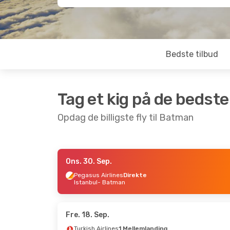
Bedste tilbud
Tag et kig på de bedste
Opdag de billigste fly til Batman
Ons. 30. Sep.
Man. 28. Sep.
- Tor. 8. Okt.
Lør. 10.
Pegasus Airlines
Direkte
Istanbul
- Batman
Pegasus Airlines
Pegasu
1 Mellemlanding
1 Mel
Berlin
- Batman
Køben
Pegasus Airlines
Pegasu
1 Mellemlanding
1 Mel
Fre. 18. Sep.
Batman
- Berlin
Batm
Turkish Airlines
1 Mellemlanding