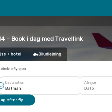
14 – Book i dag med Travellink
jse + hotel
Biludlejning
 direkte flyrejser
Destination
Afrejse
Dato
øg efter fly