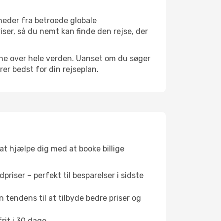
heder fra betroede globale
iser, så du nemt kan finde den rejse, der
avne over hele verden. Uanset om du søger
er bedst for din rejseplan.
 at hjælpe dig med at booke billige
riser – perfekt til besparelser i sidste
 tendens til at tilbyde bedre priser og
it i 30 dage.