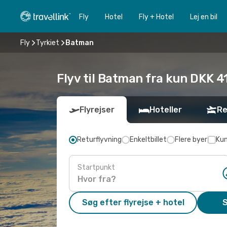
Fly
Hotel
Fly + Hotel
Lej en bil
Fly
Tyrkiet
Batman
Flyv til Batman fra kun DKK 4
Flyrejser
Hoteller
Re
Returflyvning
Enkeltbillet
Flere byer
Kun
Startpunkt
Søg efter flyrejse + hotel
S