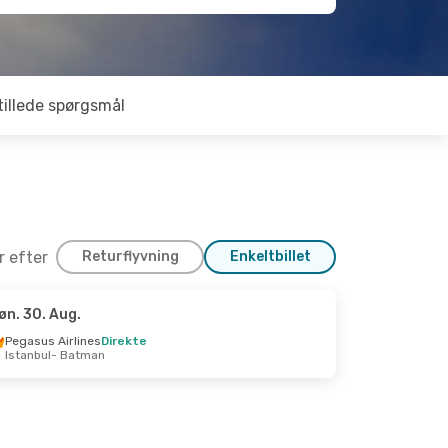
tillede spørgsmål
er efter
Returflyvning
Enkeltbillet
øn. 30. Aug.
Pegasus Airlines
Direkte
Istanbul
- Batman