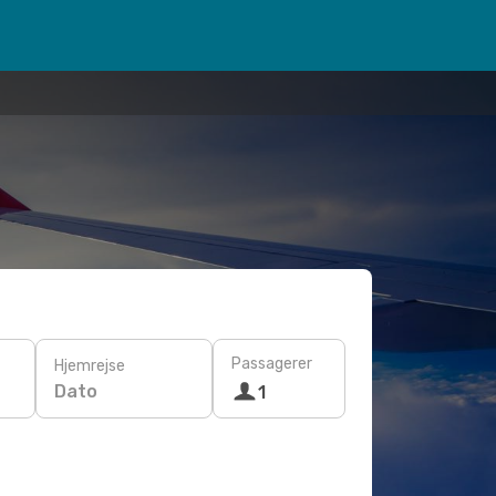
Passagerer
Hjemrejse
Dato
1