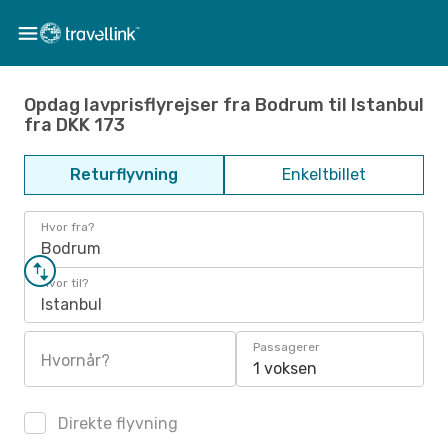
Opdag lavprisflyrejser fra Bodrum til Istanbul
fra DKK 173
Returflyvning
Enkeltbillet
Hvor fra?
Bodrum
Hvor til?
Istanbul
Passagerer
Hvornår?
1 voksen
Direkte flyvning