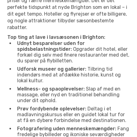
priser og færre menneskemængder. Det er det
perfekte tidspunkt at nyde Brighton som en lokal – i
dit eget tempo. Hoteller og flyrejser er ofte billigere,
og nogle attraktioner tilbyder sæsonbestemte
rabatter.
Top ting at lave i lavsæsonen i Brighton:
Udnyt besparelser uden for
spidsbelastningstider:
Opgrader dit hotel, eller
forkæl dig selv med finere restauranter med det,
du sparer på flybilletten.
Udforsk museer og gallerier:
Tilbring tid
indendørs med at afdække historie, kunst og
lokal kultur.
Wellness- og spaoplevelser:
Slap af med en
massage, eller nyd en traditionel behandling
under dit ophold.
Prøv fordybende oplevelser:
Deltag i et
madlavningskursus eller en guidet lokal tur for
at få en dybere forbindelse med destinationen.
Fotografering uden menneskemængder:
Fang
fredelige bybilleder og ikoniske seværdigheder