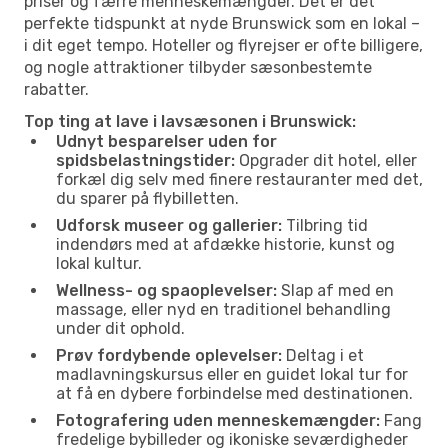
priser og færre menneskemængder. Det er det
perfekte tidspunkt at nyde Brunswick som en lokal –
i dit eget tempo. Hoteller og flyrejser er ofte billigere,
og nogle attraktioner tilbyder sæsonbestemte
rabatter.
Top ting at lave i lavsæsonen i Brunswick:
Udnyt besparelser uden for
spidsbelastningstider:
Opgrader dit hotel, eller
forkæl dig selv med finere restauranter med det,
du sparer på flybilletten.
Udforsk museer og gallerier:
Tilbring tid
indendørs med at afdække historie, kunst og
lokal kultur.
Wellness- og spaoplevelser:
Slap af med en
massage, eller nyd en traditionel behandling
under dit ophold.
Prøv fordybende oplevelser:
Deltag i et
madlavningskursus eller en guidet lokal tur for
at få en dybere forbindelse med destinationen.
Fotografering uden menneskemængder:
Fang
fredelige bybilleder og ikoniske seværdigheder