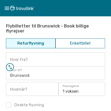
Flybilletter til Brunswick - Book billige
flyrejser
Returflyvning
Enkeltbillet
Hvor fra?
Hvor til?
Brunswick
Passagerer
Hvornår?
1 voksen
Direkte flyvning