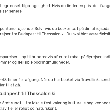
begrænset tilgængelighed. Hvis du finder en pris, der funger
elser senere.
pontane rejsende. Selv hvis du booker tæt på din afrejseda
ejser fra Budapest til Thessaloniki. Du skal blot være fleks
arelser – op til hundredvis af euro i rabat på flyrejser, ind
lemmer og fleksible bookingmuligheder.
24-48 timer før afgang. Når du har booket via Travellink, se
ar til at gå.
udapest til Thessaloniki
 året rundt – fra lokale festivaler og kulturelle begivenhede
travlt eller roligt og naturskønt.