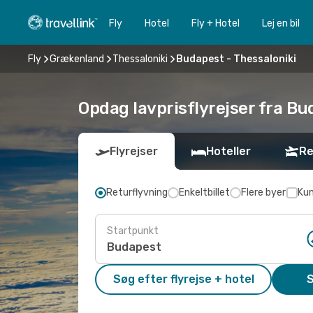
Fly
Hotel
Fly + Hotel
Lej en bil
Fly
Grækenland
Thessaloniki
Budapest - Thessaloniki
Opdag lavprisflyrejser fra Bu
Flyrejser
Hoteller
Re
Returflyvning
Enkeltbillet
Flere byer
Kun
Startpunkt
Søg efter flyrejse + hotel
S