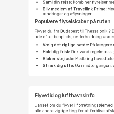
Saml din rejse:
Kombiner flyrejser med
Bliv medlem af Travellink Prime:
Medl
ændringer og aflysninger.
Populære flyselskaber på ruten
Flyver du fra Budapest til Thessaloniki? D
ude efter benplads, underholdning under f
Vælg det rigtige sæde:
På længere r
Hold dig frisk:
Drik vand regelmæssigt
Bloker støj ude:
Medbring hovedtelefo
Stræk dig ofte:
Gå i midtergangen, el
Flyvetid og lufthavnsinfo
Uanset om du flyver i forretningsøjemed el
alle andre vigtige ting for at forblive af