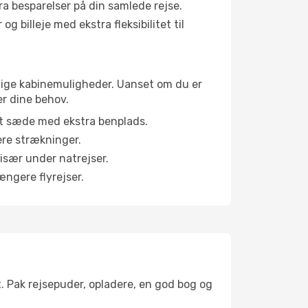
tra besparelser på din samlede rejse.
g billeje med ekstra fleksibilitet til
ellige kabinemuligheder. Uanset om du er
er dine behov.
et sæde med ekstra benplads.
ere strækninger.
 især under natrejser.
ængere flyrejser.
t. Pak rejsepuder, opladere, en god bog og