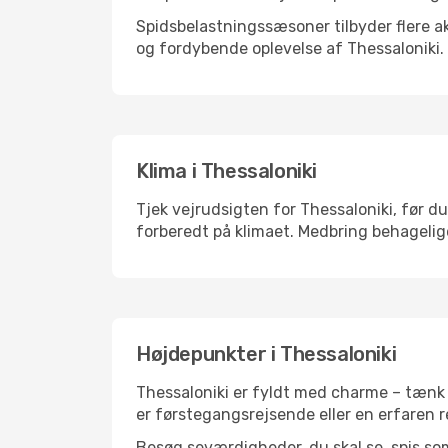
Spidsbelastningssæsoner tilbyder flere ak
og fordybende oplevelse af Thessaloniki.
Klima i Thessaloniki
Tjek vejrudsigten for Thessaloniki, før du
forberedt på klimaet. Medbring behagelige
Højdepunkter i Thessaloniki
Thessaloniki er fyldt med charme – tænk 
er førstegangsrejsende eller en erfaren r
Besøg seværdigheder, du skal se, spis som 