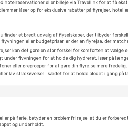
 hotelreservationer eller billeje via Travellink for at få eks
emmer låser op for eksklusive rabatter på flyrejser, hoteller o
u finder et bredt udvalg af flyselskaber, der tilbyder forsk
lyvningen eller budgetpriser, er der en flyrejse, der match
ejser kan det gøre en stor forskel for komforten at vælge 
 under flyvningen for at holde dig hydreret, især på læng
ner eller ørepropper for at gøre din flyrejse mere fredelig,
ler lav strækøvelser i sædet for at holde blodet i gang på l
ler på ferie, betyder en problemfri rejse, at du er forbered
slappet og underholdt.