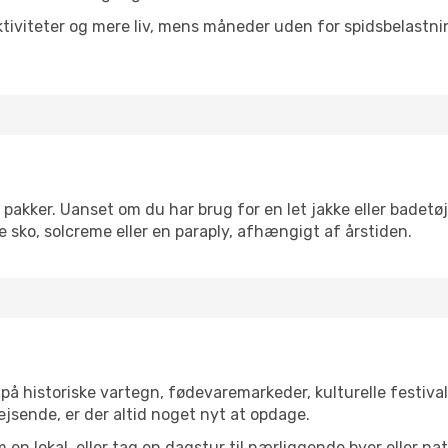
tiviteter og mere liv, mens måneder uden for spidsbelastnin
 pakker. Uanset om du har brug for en let jakke eller badetøj
 sko, solcreme eller en paraply, afhængigt af årstiden.
på historiske vartegn, fødevaremarkeder, kulturelle festiv
ejsende, er der altid noget nyt at opdage.
en lokal, eller tag en dagstur til nærliggende byer eller na