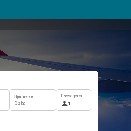
Passagerer
Hjemrejse
Dato
1