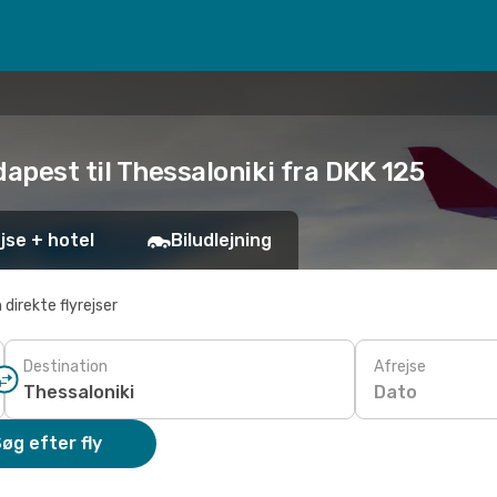
dapest til Thessaloniki fra DKK 125
jse + hotel
Biludlejning
 direkte flyrejser
Destination
Afrejse
Dato
øg efter fly