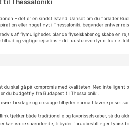
 til Thessaloniki
ionen – det er en sindstilstand. Uanset om du forlader Bu
nspiration eller noget nyt i Thessaloniki, begynder enhver re
vis af flymuligheder, blande flyselskaber og skabe en rejsepl
tilbud og vigtige rejsetips – dit næste eventyr er kun et kli
 at du skal gå på kompromis med kvaliteten. Med intelligent 
der du budgetfly fra Budapest til Thessaloniki:
iser:
Tirsdage og onsdage tilbyder normalt lavere priser 
link tjekker både traditionelle og lavprisselskaber, så du aldri
r kan være spændende, tilbyder forudbestillinger typisk bedr