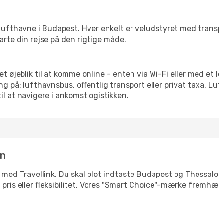
rre lufthavne i Budapest. Hver enkelt er veludstyret med tran
tarte din rejse på den rigtige måde.
 et øjeblik til at komme online – enten via Wi-Fi eller med et
g på: lufthavnsbus, offentlig transport eller privat taxa. 
il at navigere i ankomstlogistikken.
in
 med Travellink. Du skal blot indtaste Budapest og Thessaloni
d, pris eller fleksibilitet. Vores "Smart Choice"-mærke fremh