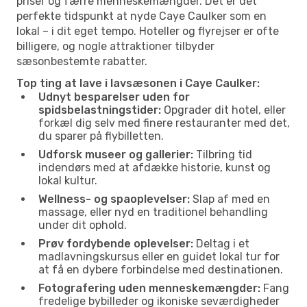
priser og færre menneskemængder. Det er det
perfekte tidspunkt at nyde Caye Caulker som en
lokal – i dit eget tempo. Hoteller og flyrejser er ofte
billigere, og nogle attraktioner tilbyder
sæsonbestemte rabatter.
Top ting at lave i lavsæsonen i Caye Caulker:
Udnyt besparelser uden for
spidsbelastningstider:
Opgrader dit hotel, eller
forkæl dig selv med finere restauranter med det,
du sparer på flybilletten.
Udforsk museer og gallerier:
Tilbring tid
indendørs med at afdække historie, kunst og
lokal kultur.
Wellness- og spaoplevelser:
Slap af med en
massage, eller nyd en traditionel behandling
under dit ophold.
Prøv fordybende oplevelser:
Deltag i et
madlavningskursus eller en guidet lokal tur for
at få en dybere forbindelse med destinationen.
Fotografering uden menneskemængder:
Fang
fredelige bybilleder og ikoniske seværdigheder