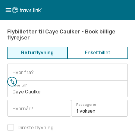
Flybilletter til Caye Caulker - Book billige
flyrejser
Returflyvning
Enkeltbillet
Hvor fra?
Hvor til?
Caye Caulker
Passagerer
Hvornår?
1 voksen
Direkte flyvning