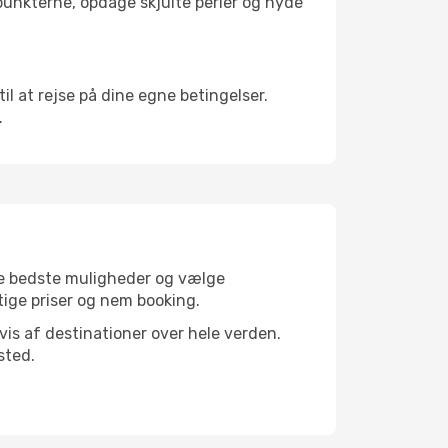
depunkterne, opdage skjulte perler og nyde
til at rejse på dine egne betingelser.
.
 de bedste muligheder og vælge
gtige priser og nem booking.
dvis af destinationer over hele verden.
sted.