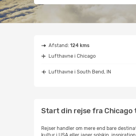
Afstand:
124 kms
Lufthavne i Chicago
Lufthavne i South Bend, IN
Start din rejse fra Chicago 
Rejser handler om mere end bare destinat
kultur i USA eller jager solskin, inspirat