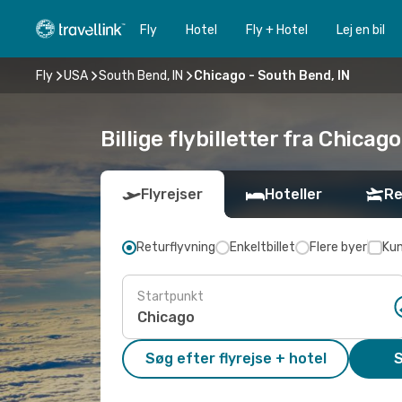
Fly
Hotel
Fly + Hotel
Lej en bil
Fly
USA
South Bend, IN
Chicago - South Bend, IN
Billige flybilletter fra Chicago
Flyrejser
Hoteller
Re
Returflyvning
Enkeltbillet
Flere byer
Kun
Startpunkt
Søg efter flyrejse + hotel
S