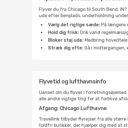
Flyver du fra Chicago til South Bend, IN?
ude efter benplads, underholdning under f
Vælg det rigtige sæde:
På længere r
Hold dig frisk:
Drik vand regelmæssigt
Bloker støj ude:
Medbring hovedtelefo
Stræk dig ofte:
Gå i midtergangen, el
Flyvetid og lufthavnsinfo
Uanset om du flyver i forretningsøjemed el
alle andre vigtige ting for at forblive af
Afgang: Chicago Lufthavne
Travellink tilbyder flyrejser fra alle stø
toldfri butikker, der hjælper dig med at s