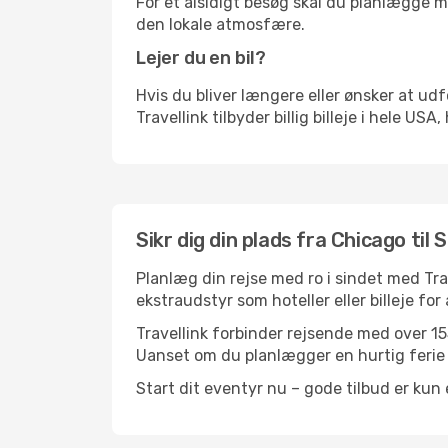
For et alsidigt besøg skal du planlægge mi
den lokale atmosfære.
Lejer du en bil?
Hvis du bliver længere eller ønsker at udfo
Travellink tilbyder billig billeje i hele USA
Sikr dig din plads fra Chicago til 
Planlæg din rejse med ro i sindet med Tr
ekstraudstyr som hoteller eller billeje fo
Travellink forbinder rejsende med over 155
Uanset om du planlægger en hurtig ferie el
Start dit eventyr nu – gode tilbud er kun 