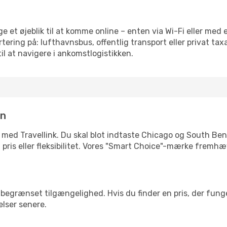
ge et øjeblik til at komme online – enten via Wi-Fi eller med 
ering på: lufthavnsbus, offentlig transport eller privat ta
il at navigere i ankomstlogistikken.
in
 med Travellink. Du skal blot indtaste Chicago og South Bend
d, pris eller fleksibilitet. Vores "Smart Choice"-mærke fremh
begrænset tilgængelighed. Hvis du finder en pris, der funger
elser senere.