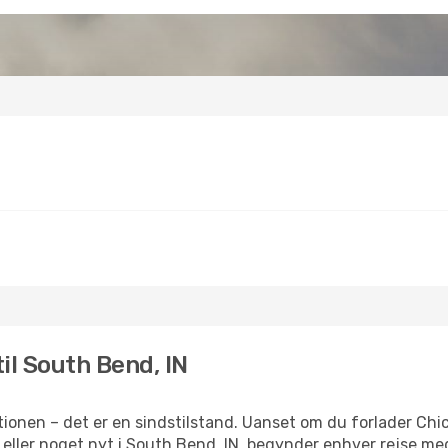
til South Bend, IN
ionen – det er en sindstilstand. Uanset om du forlader Chi
ion eller noget nyt i South Bend, IN, begynder enhver rejse m