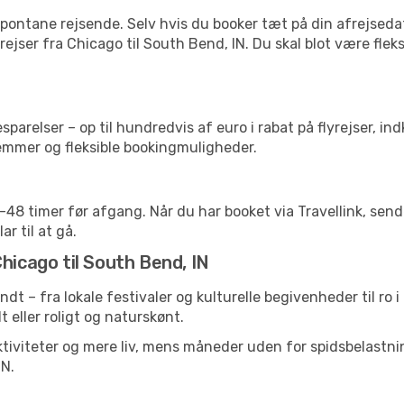
pontane rejsende. Selv hvis du booker tæt på din afrejseda
ejser fra Chicago til South Bend, IN. Du skal blot være flek
arelser – op til hundredvis af euro i rabat på flyrejser, ind
lemmer og fleksible bookingmuligheder.
24-48 timer før afgang. Når du har booket via Travellink, se
ar til at gå.
hicago til South Bend, IN
undt – fra lokale festivaler og kulturelle begivenheder til ro
lt eller roligt og naturskønt.
tiviteter og mere liv, mens måneder uden for spidsbelastnin
IN.