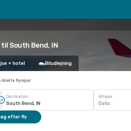
 til South Bend, IN
jse + hotel
Biludlejning
 direkte flyrejser
Destination
Afrejse
Dato
øg efter fly