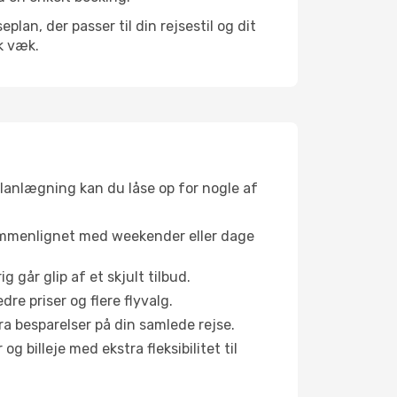
an, der passer til din rejsestil og dit
k væk.
planlægning kan du låse op for nogle af
sammenlignet med weekender eller dage
g går glip af et skjult tilbud.
e priser og flere flyvalg.
tra besparelser på din samlede rejse.
g billeje med ekstra fleksibilitet til