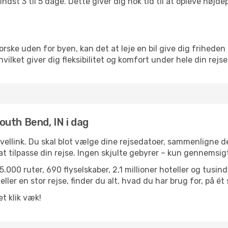
ndst 3 til 5 dage. Dette giver dig nok tid til at opleve høj
rske uden for byen, kan det at leje en bil give dig friheden 
, hvilket giver dig fleksibilitet og komfort under hele din rejse
South Bend, IN i dag
avellink. Du skal blot vælge dine rejsedatoer, sammenligne
r at tilpasse din rejse. Ingen skjulte gebyrer – kun gennemsi
.000 ruter, 690 flyselskaber, 2,1 millioner hoteller og tusin
ler en stor rejse, finder du alt, hvad du har brug for, på ét 
et klik væk!