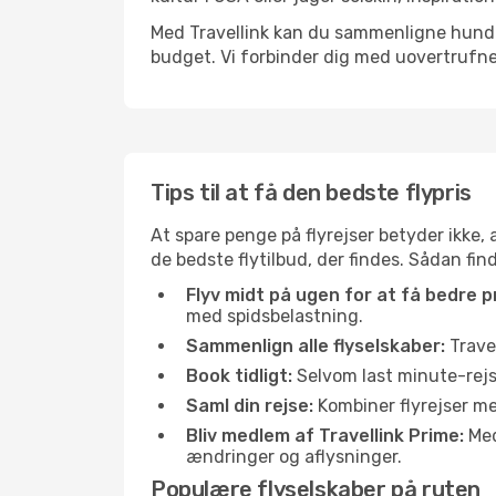
Med Travellink kan du sammenligne hundred
budget. Vi forbinder dig med uovertrufne 
Tips til at få den bedste flypris
At spare penge på flyrejser betyder ikke,
de bedste flytilbud, der findes. Sådan fin
Flyv midt på ugen for at få bedre pr
med spidsbelastning.
Sammenlign alle flyselskaber:
Travel
Book tidligt:
Selvom last minute-rejse
Saml din rejse:
Kombiner flyrejser med
Bliv medlem af Travellink Prime:
Medl
ændringer og aflysninger.
Populære flyselskaber på ruten