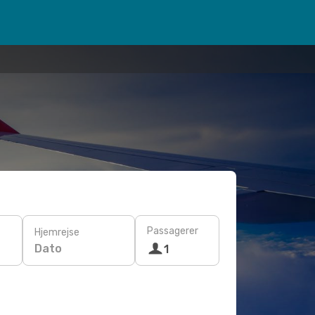
Passagerer
Hjemrejse
Dato
1