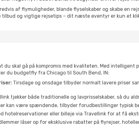
vis af flymuligheder, blande flyselskaber og skabe en rejsepl
tilbud og vigtige rejsetips – dit næste eventyr er kun et kli
 at du skal gå på kompromis med kvaliteten. Med intelligent 
der du budgetfly fra Chicago til South Bend, IN:
iser:
Tirsdage og onsdage tilbyder normalt lavere priser 
link tjekker både traditionelle og lavprisselskaber, så du aldri
r kan være spændende, tilbyder forudbestillinger typisk bedr
 hotelreservationer eller billeje via Travellink for at få eks
emmer låser op for eksklusive rabatter på flyrejser, hoteller o