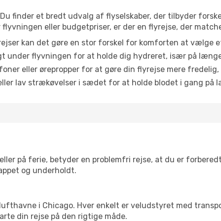
 Du finder et bredt udvalg af flyselskaber, der tilbyder fors
lyvningen eller budgetpriser, er der en flyrejse, der match
ejser kan det gøre en stor forskel for komforten at vælge 
 under flyvningen for at holde dig hydreret, især på læng
ner eller ørepropper for at gøre din flyrejse mere fredelig,
ler lav strækøvelser i sædet for at holde blodet i gang på l
ler på ferie, betyder en problemfri rejse, at du er forbered
slappet og underholdt.
rre lufthavne i Chicago. Hver enkelt er veludstyret med trans
tarte din rejse på den rigtige måde.