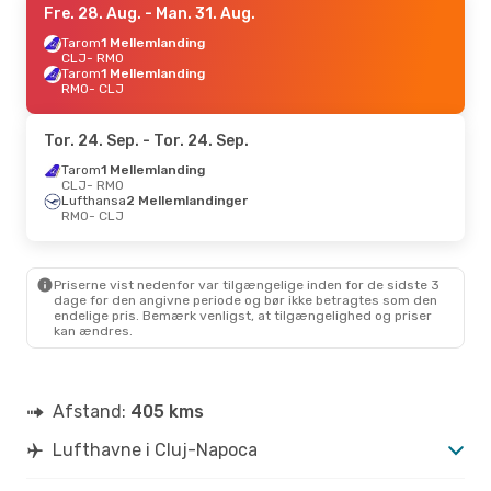
Fre. 28. Aug.
- Man. 31. Aug.
Tarom
1 Mellemlanding
CLJ
- RMO
Tarom
1 Mellemlanding
RMO
- CLJ
Tor. 24. Sep.
- Tor. 24. Sep.
Tarom
1 Mellemlanding
CLJ
- RMO
Lufthansa
2 Mellemlandinger
RMO
- CLJ
Priserne vist nedenfor var tilgængelige inden for de sidste 3
dage for den angivne periode og bør ikke betragtes som den
endelige pris. Bemærk venligst, at tilgængelighed og priser
kan ændres.
Afstand:
405 kms
Lufthavne i Cluj-Napoca