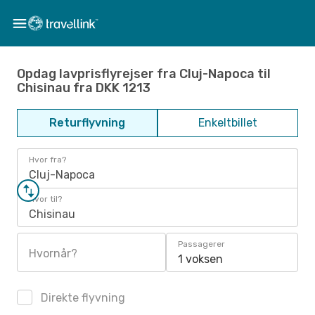
Opdag lavprisflyrejser fra Cluj-Napoca til
Chisinau fra DKK 1213
Returflyvning
Enkeltbillet
Hvor fra?
Cluj-Napoca
Hvor til?
Chisinau
Passagerer
Hvornår?
1 voksen
Direkte flyvning