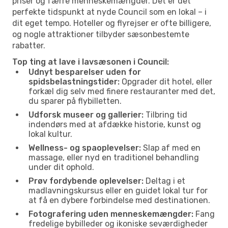
priser og færre menneskemængder. Det er det
perfekte tidspunkt at nyde Council som en lokal – i
dit eget tempo. Hoteller og flyrejser er ofte billigere,
og nogle attraktioner tilbyder sæsonbestemte
rabatter.
Top ting at lave i lavsæsonen i Council:
Udnyt besparelser uden for
spidsbelastningstider:
Opgrader dit hotel, eller
forkæl dig selv med finere restauranter med det,
du sparer på flybilletten.
Udforsk museer og gallerier:
Tilbring tid
indendørs med at afdække historie, kunst og
lokal kultur.
Wellness- og spaoplevelser:
Slap af med en
massage, eller nyd en traditionel behandling
under dit ophold.
Prøv fordybende oplevelser:
Deltag i et
madlavningskursus eller en guidet lokal tur for
at få en dybere forbindelse med destinationen.
Fotografering uden menneskemængder:
Fang
fredelige bybilleder og ikoniske seværdigheder