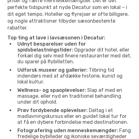
priser og færre menneskemængder. Det er det
perfekte tidspunkt at nyde Decatur som en lokal – i
dit eget tempo. Hoteller og flyrejser er ofte billigere,
og nogle attraktioner tilbyder sæsonbestemte
rabatter.
Top ting at lave i lavsæsonen i Decatur:
Udnyt besparelser uden for
spidsbelastningstider:
Opgrader dit hotel, eller
forkæl dig selv med finere restauranter med det,
du sparer på flybilletten.
Udforsk museer og gallerier:
Tilbring tid
indendørs med at afdække historie, kunst og
lokal kultur.
Wellness- og spaoplevelser:
Slap af med en
massage, eller nyd en traditionel behandling
under dit ophold.
Prøv fordybende oplevelser:
Deltag i et
madlavningskursus eller en guidet lokal tur for
at få en dybere forbindelse med destinationen.
Fotografering uden menneskemængder:
Fang
fredelige bybilleder og ikoniske seværdigheder