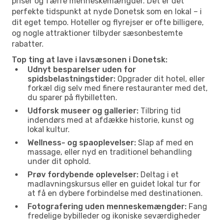
priser og færre menneskemængder. Det er det
perfekte tidspunkt at nyde Donetsk som en lokal – i
dit eget tempo. Hoteller og flyrejser er ofte billigere,
og nogle attraktioner tilbyder sæsonbestemte
rabatter.
Top ting at lave i lavsæsonen i Donetsk:
Udnyt besparelser uden for
spidsbelastningstider:
Opgrader dit hotel, eller
forkæl dig selv med finere restauranter med det,
du sparer på flybilletten.
Udforsk museer og gallerier:
Tilbring tid
indendørs med at afdække historie, kunst og
lokal kultur.
Wellness- og spaoplevelser:
Slap af med en
massage, eller nyd en traditionel behandling
under dit ophold.
Prøv fordybende oplevelser:
Deltag i et
madlavningskursus eller en guidet lokal tur for
at få en dybere forbindelse med destinationen.
Fotografering uden menneskemængder:
Fang
fredelige bybilleder og ikoniske seværdigheder