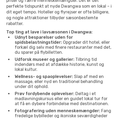
priser og færre menneskemængder. Det er det
perfekte tidspunkt at nyde Dwangwa som en lokal – i
dit eget tempo. Hoteller og flyrejser er ofte billigere,
og nogle attraktioner tilbyder sæsonbestemte
rabatter.
Top ting at lave i lavsæsonen i Dwangwa:
Udnyt besparelser uden for
spidsbelastningstider:
Opgrader dit hotel, eller
forkæl dig selv med finere restauranter med det,
du sparer på flybilletten.
Udforsk museer og gallerier:
Tilbring tid
indendørs med at afdække historie, kunst og
lokal kultur.
Wellness- og spaoplevelser:
Slap af med en
massage, eller nyd en traditionel behandling
under dit ophold.
Prøv fordybende oplevelser:
Deltag i et
madlavningskursus eller en guidet lokal tur for
at få en dybere forbindelse med destinationen.
Fotografering uden menneskemængder:
Fang
fredelige bybilleder og ikoniske seværdigheder