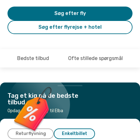
Søg efter fly
Søg efter flyrejse + hotel
Bedste tilbud
Ofte stillede spørgsmål
Tag et kig på de bedste
tilbud
Opdag de billigste fly til Elba
Returflyvning
Enkeltbillet