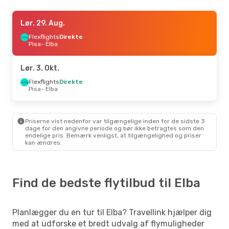
Man. 24. Aug.
Lør. 29. Aug.
- Man. 31. Aug.
Scandinavian Airlines
Flexflights
Direkte
1 Mellemlanding
København
Pisa
- Elba
- Elba
Flexflights
1 Mellemlanding
Elba
- København
Lør. 3. Okt.
Tor. 10. Sep.
Flexflights
Direkte
- Man. 14. Sep.
Pisa
- Elba
ITA Airways
1 Mellemlanding
Milano
- Elba
Flexflights
Direkte
Elba
- Milano
Priserne vist nedenfor var tilgængelige inden for de sidste 3
dage for den angivne periode og bør ikke betragtes som den
endelige pris. Bemærk venligst, at tilgængelighed og priser
kan ændres.
Find de bedste flytilbud til Elba
Planlægger du en tur til Elba? Travellink hjælper dig
med at udforske et bredt udvalg af flymuligheder