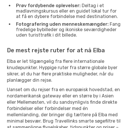
Prøv fordybende oplevelser:
Deltag i et
madlavningskursus eller en guidet lokal tur for
at få en dybere forbindelse med destinationen.
Fotografering uden menneskemængder:
Fang
fredelige bybilleder og ikoniske seværdigheder
uden turisttrafik i dit billede.
De mest rejste ruter for at nå Elba
Elba er let tilgængelig fra flere internationale
knudepunkter. Hyppige ruter fra større globale byer
sikrer, at du har flere praktiske muligheder, når du
planlægger din rejse.
Uanset om du rejser fra en europæisk hovedstad, en
nordamerikansk gateway eller en større by i Asien
eller Mellemøsten, vil du sandsynligvis finde direkte
forbindelser eller forbindelser med én
mellemlanding, der bringer dig tættere på Elba med
minimal besvær. Brug Travellinks smarte søgefiltre til
at sammenligne flyselskaber, tidspunkter og priser –