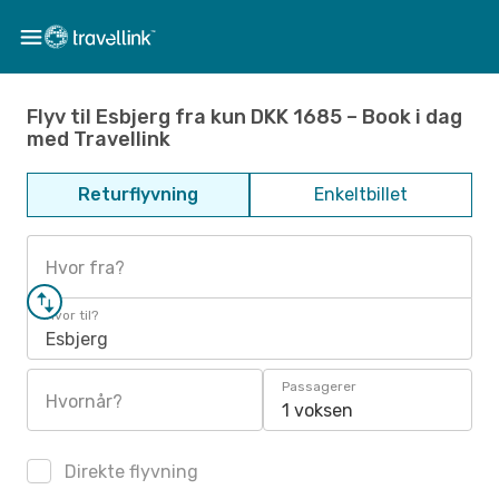
Flyv til Esbjerg fra kun DKK 1685 – Book i dag
med Travellink
Returflyvning
Enkeltbillet
Hvor fra?
Hvor til?
Esbjerg
Passagerer
Hvornår?
1 voksen
Direkte flyvning