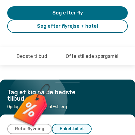
Søg efter fly
Søg efter flyrejse + hotel
Bedste tilbud
Ofte stillede spørgsmål
Tag et kig på de bedste
tilbud
Opdag de billigste fly til Esbjerg
Returflyvning
Enkeltbillet