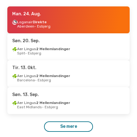
Man. 12. Okt.
Man. 24. Aug.
- Fre. 16. Okt.
Loganair
Loganair
Direkte
Direkte
Aberdeen
Aberdeen
- Esbjerg
- Esbjerg
Loganair
Direkte
Esbjerg
- Aberdeen
Søn. 20. Sep.
Man. 24. Aug.
Aer Lingus
2 Mellemlandinger
- Søn. 30. Aug.
Split
- Esbjerg
Aer Lingus
1 Mellemlanding
Dublin
- Esbjerg
British Airways
Tir. 13. Okt.
1 Mellemlanding
Esbjerg
- Dublin
Aer Lingus
2 Mellemlandinger
Barcelona
- Esbjerg
Søn. 13. Sep.
Aer Lingus
2 Mellemlandinger
East Midlands
- Esbjerg
Se mere