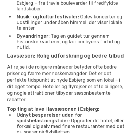
Esbjerg – fra travle boulevarder til fredfyldte
landskaber.
Musik- og kulturfestivaler:
Oplev koncerter og
udstillinger under åben himmel, der viser lokale
talenter.
Byvandringer:
Tag en guidet tur gennem
historiske kvarterer, og lær om byens fortid og
nutid.
Lavsæson: Rolig udforskning og bedre tilbud
At rejse i de roligere måneder betyder ofte bedre
priser og færre menneskemængder. Det er det
perfekte tidspunkt at nyde Esbjerg som en lokal – i
dit eget tempo. Hoteller og flyrejser er ofte billigere,
og nogle attraktioner tilbyder sæsonbestemte
rabatter.
Top ting at lave i lavsæsonen i Esbjerg:
Udnyt besparelser uden for
spidsbelastningstider:
Opgrader dit hotel, eller
forkæl dig selv med finere restauranter med det,
du sparer på flybilletten.