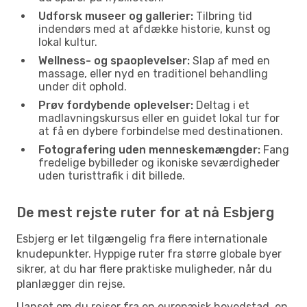
Udforsk museer og gallerier:
Tilbring tid
indendørs med at afdække historie, kunst og
lokal kultur.
Wellness- og spaoplevelser:
Slap af med en
massage, eller nyd en traditionel behandling
under dit ophold.
Prøv fordybende oplevelser:
Deltag i et
madlavningskursus eller en guidet lokal tur for
at få en dybere forbindelse med destinationen.
Fotografering uden menneskemængder:
Fang
fredelige bybilleder og ikoniske seværdigheder
uden turisttrafik i dit billede.
De mest rejste ruter for at nå Esbjerg
Esbjerg er let tilgængelig fra flere internationale
knudepunkter. Hyppige ruter fra større globale byer
sikrer, at du har flere praktiske muligheder, når du
planlægger din rejse.
Uanset om du rejser fra en europæisk hovedstad, en