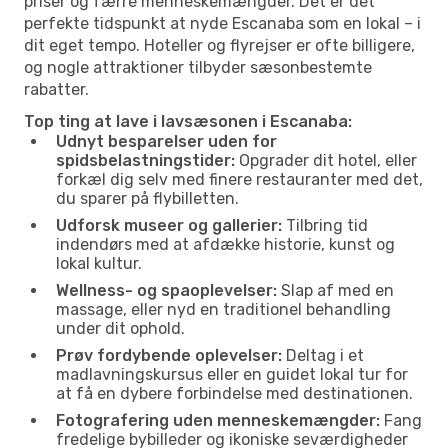
priser og færre menneskemængder. Det er det
perfekte tidspunkt at nyde Escanaba som en lokal – i
dit eget tempo. Hoteller og flyrejser er ofte billigere,
og nogle attraktioner tilbyder sæsonbestemte
rabatter.
Top ting at lave i lavsæsonen i Escanaba:
Udnyt besparelser uden for
spidsbelastningstider:
Opgrader dit hotel, eller
forkæl dig selv med finere restauranter med det,
du sparer på flybilletten.
Udforsk museer og gallerier:
Tilbring tid
indendørs med at afdække historie, kunst og
lokal kultur.
Wellness- og spaoplevelser:
Slap af med en
massage, eller nyd en traditionel behandling
under dit ophold.
Prøv fordybende oplevelser:
Deltag i et
madlavningskursus eller en guidet lokal tur for
at få en dybere forbindelse med destinationen.
Fotografering uden menneskemængder:
Fang
fredelige bybilleder og ikoniske seværdigheder