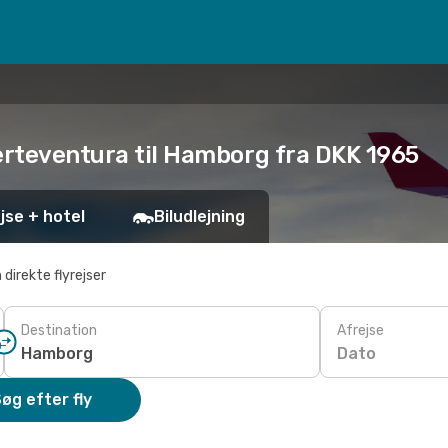
uerteventura til Hamborg fra DKK 1965
jse + hotel
Biludlejning
 direkte flyrejser
Destination
Afrejse
Dato
øg efter fly