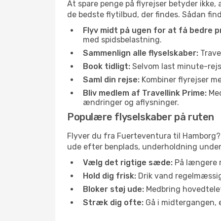
At spare penge på flyrejser betyder ikke,
de bedste flytilbud, der findes. Sådan fi
Flyv midt på ugen for at få bedre pr
med spidsbelastning.
Sammenlign alle flyselskaber:
Travel
Book tidligt:
Selvom last minute-rejse
Saml din rejse:
Kombiner flyrejser med
Bliv medlem af Travellink Prime:
Medl
ændringer og aflysninger.
Populære flyselskaber på ruten
Flyver du fra Fuerteventura til Hamborg? 
ude efter benplads, underholdning under f
Vælg det rigtige sæde:
På længere r
Hold dig frisk:
Drik vand regelmæssigt
Bloker støj ude:
Medbring hovedtelefo
Stræk dig ofte:
Gå i midtergangen, el