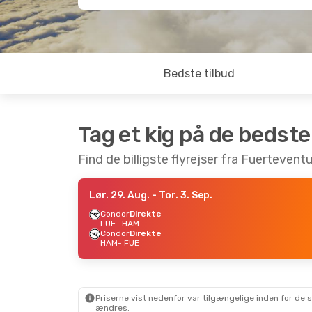
Bedste tilbud
Tag et kig på de bedste
Find de billigste flyrejser fra Fuertevent
Lør. 29. Aug.
- Tor. 3. Sep.
Condor
Direkte
FUE
- HAM
Condor
Direkte
HAM
- FUE
Priserne vist nedenfor var tilgængelige inden for de 
ændres.