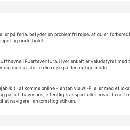
ler på ferie, betyder en problemfri rejse, at du er forbered
slappet og underholdt.
rre lufthavne i Fuerteventura. Hver enkelt er veludstyret med
er dig med at starte din rejse på den rigtige måde.
jeblik til at komme online – enten via Wi-Fi eller med et lok
g på: lufthavnsbus, offentlig transport eller privat taxa. 
il at navigere i ankomstlogistikken.