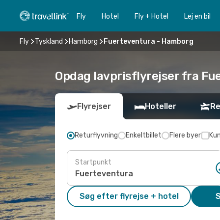
Fly
Hotel
Fly + Hotel
Lej en bil
Fly
Tyskland
Hamborg
Fuerteventura - Hamborg
Opdag lavprisflyrejser fra F
Flyrejser
Hoteller
Re
Returflyvning
Enkeltbillet
Flere byer
Kun
Startpunkt
Søg efter flyrejse + hotel
S