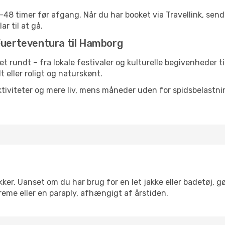
24-48 timer før afgang. Når du har booket via Travellink, se
ar til at gå.
 Fuerteventura til Hamborg
ret rundt – fra lokale festivaler og kulturelle begivenheder t
lt eller roligt og naturskønt.
tiviteter og mere liv, mens måneder uden for spidsbelastnin
ker. Uanset om du har brug for en let jakke eller badetøj, g
reme eller en paraply, afhængigt af årstiden.