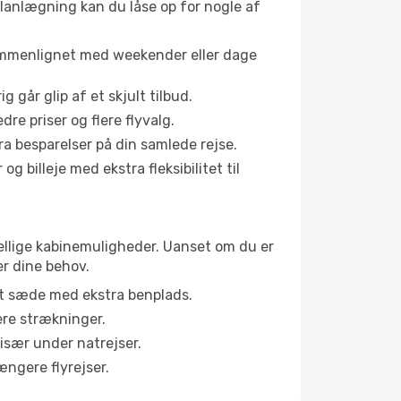
planlægning kan du låse op for nogle af
sammenlignet med weekender eller dage
g går glip af et skjult tilbud.
e priser og flere flyvalg.
tra besparelser på din samlede rejse.
g billeje med ekstra fleksibilitet til
kellige kabinemuligheder. Uanset om du er
er dine behov.
et sæde med ekstra benplads.
ere strækninger.
 især under natrejser.
ængere flyrejser.