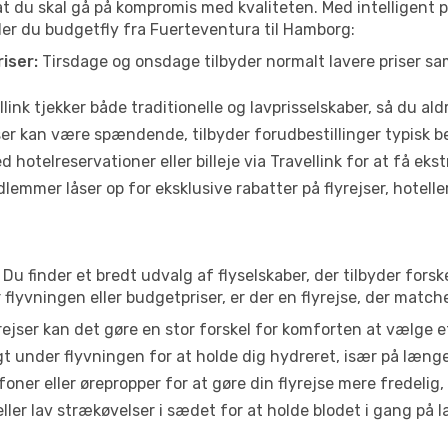
 at du skal gå på kompromis med kvaliteten. Med intelligent 
nder du budgetfly fra Fuerteventura til Hamborg:
iser:
Tirsdage og onsdage tilbyder normalt lavere priser 
link tjekker både traditionelle og lavprisselskaber, så du aldri
r kan være spændende, tilbyder forudbestillinger typisk bedr
 hotelreservationer eller billeje via Travellink for at få eks
emmer låser op for eksklusive rabatter på flyrejser, hoteller o
Du finder et bredt udvalg af flyselskaber, der tilbyder fors
lyvningen eller budgetpriser, er der en flyrejse, der match
ejser kan det gøre en stor forskel for komforten at vælge 
 under flyvningen for at holde dig hydreret, især på læng
ner eller ørepropper for at gøre din flyrejse mere fredelig,
ler lav strækøvelser i sædet for at holde blodet i gang på l