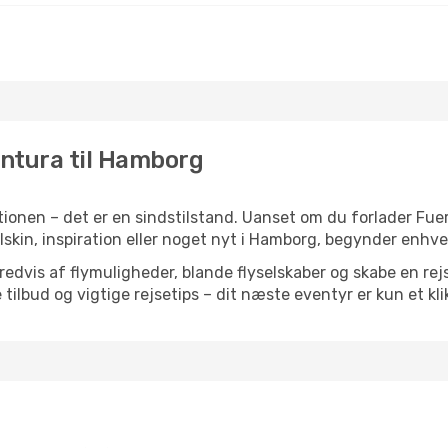
entura til Hamborg
ionen – det er en sindstilstand. Uanset om du forlader Fue
olskin, inspiration eller noget nyt i Hamborg, begynder enhv
vis af flymuligheder, blande flyselskaber og skabe en rejsepl
tilbud og vigtige rejsetips – dit næste eventyr er kun et kli