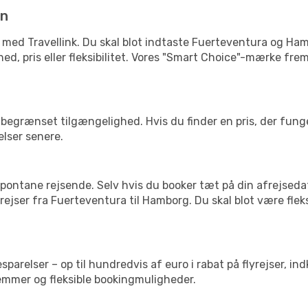
in
e med Travellink. Du skal blot indtaste Fuerteventura og Ham
ighed, pris eller fleksibilitet. Vores "Smart Choice"-mærke f
begrænset tilgængelighed. Hvis du finder en pris, der funger
elser senere.
pontane rejsende. Selv hvis du booker tæt på din afrejseda
ejser fra Fuerteventura til Hamborg. Du skal blot være flek
arelser – op til hundredvis af euro i rabat på flyrejser, ind
lemmer og fleksible bookingmuligheder.