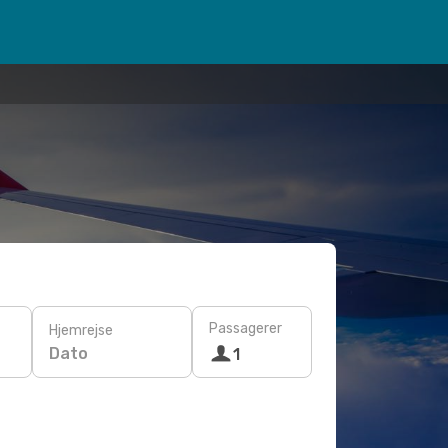
Passagerer
Hjemrejse
Dato
1