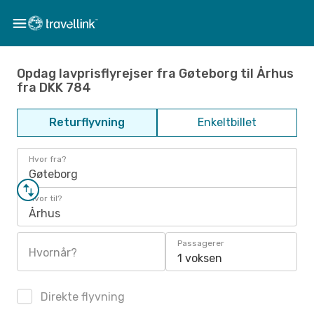
Opdag lavprisflyrejser fra Gøteborg til Århus
fra DKK 784
Returflyvning
Enkeltbillet
Hvor fra?
Gøteborg
Hvor til?
Århus
Passagerer
Hvornår?
1 voksen
Direkte flyvning