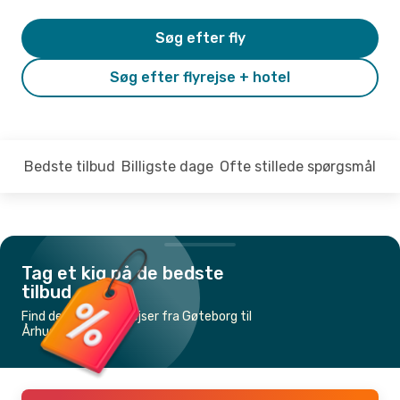
Søg efter fly
Søg efter flyrejse + hotel
Bedste tilbud
Billigste dage
Ofte stillede spørgsmål
Tag et kig på de bedste
tilbud
Find de billigste flyrejser fra Gøteborg til
Århus