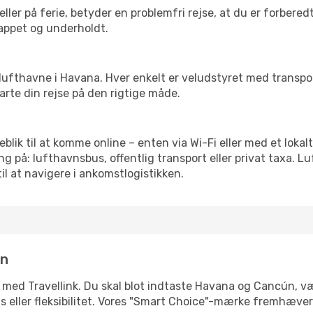
ler på ferie, betyder en problemfri rejse, at du er forbered
slappet og underholdt.
rre lufthavne i Havana. Hver enkelt er veludstyret med transp
tarte din rejse på den rigtige måde.
eblik til at komme online – enten via Wi-Fi eller med et loka
g på: lufthavnsbus, offentlig transport eller privat taxa. 
il at navigere i ankomstlogistikken.
in
e med Travellink. Du skal blot indtaste Havana og Cancún, væl
pris eller fleksibilitet. Vores "Smart Choice"-mærke fremhæve