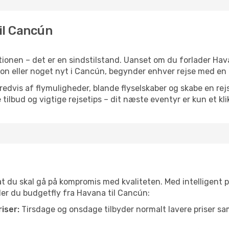
til Cancún
ionen – det er en sindstilstand. Uanset om du forlader Ha
ration eller noget nyt i Cancún, begynder enhver rejse med en
vis af flymuligheder, blande flyselskaber og skabe en rejsepl
tilbud og vigtige rejsetips – dit næste eventyr er kun et kli
 at du skal gå på kompromis med kvaliteten. Med intelligent 
nder du budgetfly fra Havana til Cancún:
iser:
Tirsdage og onsdage tilbyder normalt lavere priser 