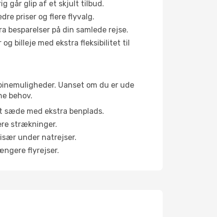
g går glip af et skjult tilbud.
e priser og flere flyvalg.
tra besparelser på din samlede rejse.
g billeje med ekstra fleksibilitet til
kabinemuligheder. Uanset om du er ude
ne behov.
et sæde med ekstra benplads.
ere strækninger.
 især under natrejser.
ængere flyrejser.