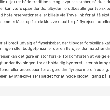
link tjekker både traditionelle og lavprisselskaber, så du aldri
r kan være spændende, tilbyder forudbestillinger typisk bedr
 hotelreservationer eller billeje via Travellink for at få eks
emmer låser op for eksklusive rabatter på flyrejser, hoteller o
r et bredt udvalg af flyselskaber, der tilbyder forskellige 
ingen eller budgetpriser, er der en flyrejse, der matcher di
ejser kan det gøre en stor forskel for komforten at vælge 
 under flyvningen for at holde dig hydreret, især på læng
ner eller ørepropper for at gøre din flyrejse mere fredelig,
ler lav strækøvelser i sædet for at holde blodet i gang på l