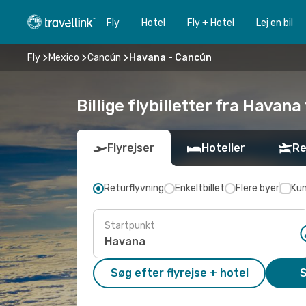
Fly
Hotel
Fly + Hotel
Lej en bil
Fly
Mexico
Cancún
Havana - Cancún
Billige flybilletter fra Havana
Flyrejser
Hoteller
Re
Returflyvning
Enkeltbillet
Flere byer
Kun
Startpunkt
Søg efter flyrejse + hotel
S