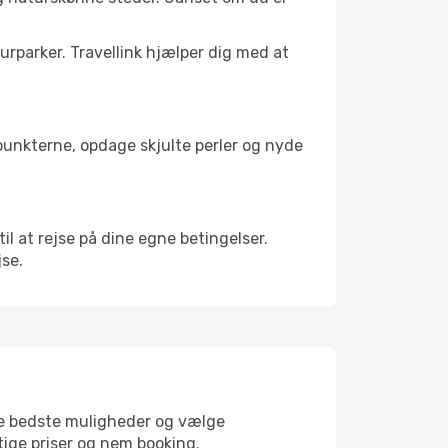
turparker. Travellink hjælper dig med at
depunkterne, opdage skjulte perler og nyde
til at rejse på dine egne betingelser.
jse.
 de bedste muligheder og vælge
gtige priser og nem booking.