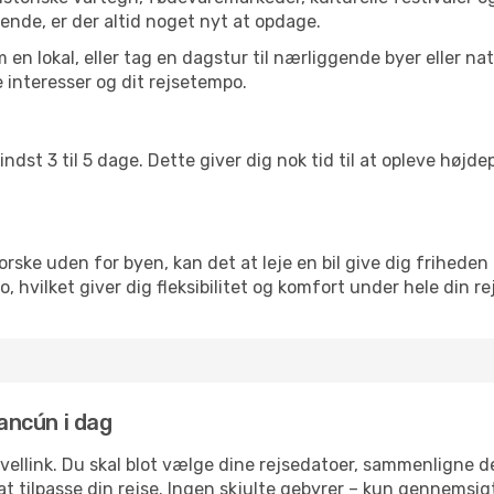
ende, er der altid noget nyt at opdage.
en lokal, eller tag en dagstur til nærliggende byer eller na
 interesser og dit rejsetempo.
ndst 3 til 5 dage. Dette giver dig nok tid til at opleve høj
rske uden for byen, kan det at leje en bil give dig friheden 
ico, hvilket giver dig fleksibilitet og komfort under hele din re
Cancún i dag
avellink. Du skal blot vælge dine rejsedatoer, sammenligne
r at tilpasse din rejse. Ingen skjulte gebyrer – kun gennemsi