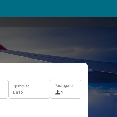
Passagerer
Hjemrejse
Dato
1