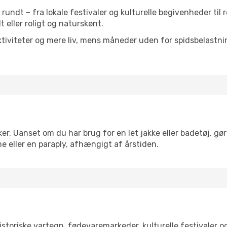
t rundt – fra lokale festivaler og kulturelle begivenheder til
lt eller roligt og naturskønt.
tiviteter og mere liv, mens måneder uden for spidsbelastnin
er. Uanset om du har brug for en let jakke eller badetøj, gør
e eller en paraply, afhængigt af årstiden.
toriske vartegn, fødevaremarkeder, kulturelle festivaler 