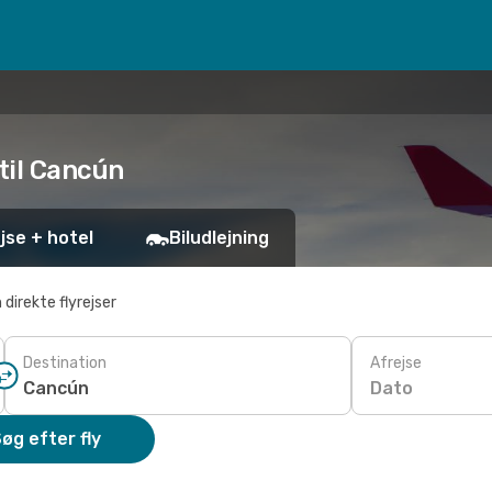
 til Cancún
jse + hotel
Biludlejning
 direkte flyrejser
Destination
Afrejse
Dato
øg efter fly