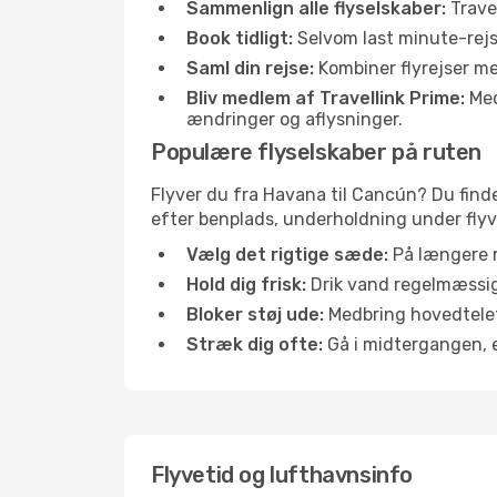
Sammenlign alle flyselskaber:
Travel
Book tidligt:
Selvom last minute-rejse
Saml din rejse:
Kombiner flyrejser med
Bliv medlem af Travellink Prime:
Medl
ændringer og aflysninger.
Populære flyselskaber på ruten
Flyver du fra Havana til Cancún? Du finde
efter benplads, underholdning under flyvn
Vælg det rigtige sæde:
På længere r
Hold dig frisk:
Drik vand regelmæssigt
Bloker støj ude:
Medbring hovedtelefo
Stræk dig ofte:
Gå i midtergangen, el
Flyvetid og lufthavnsinfo