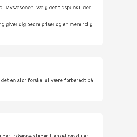
 ro i lavsæsonen. Vælg det tidspunkt, der
g giver dig bedre priser og en mere rolig
 det en stor forskel at være forberedt på
og naturskønne steder. Uanset om du er