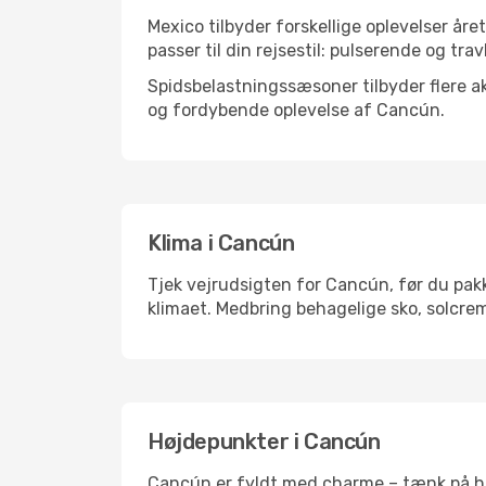
Mexico tilbyder forskellige oplevelser åre
passer til din rejsestil: pulserende og trav
Spidsbelastningssæsoner tilbyder flere ak
og fordybende oplevelse af Cancún.
Klima i Cancún
Tjek vejrudsigten for Cancún, før du pakk
klimaet. Medbring behagelige sko, solcrem
Højdepunkter i Cancún
Cancún er fyldt med charme – tænk på his