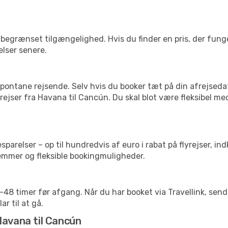
begrænset tilgængelighed. Hvis du finder en pris, der funger
elser senere.
pontane rejsende. Selv hvis du booker tæt på din afrejseda
ejser fra Havana til Cancún. Du skal blot være fleksibel me
arelser – op til hundredvis af euro i rabat på flyrejser, ind
lemmer og fleksible bookingmuligheder.
24-48 timer før afgang. Når du har booket via Travellink, se
ar til at gå.
Havana til Cancún