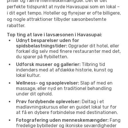
priser og færre menneskemængder. Det er det
perfekte tidspunkt at nyde Havasupai som en lokal –
i dit eget tempo. Hoteller og flyrejser er ofte billigere,
og nogle attraktioner tilbyder sæsonbestemte
rabatter.
Top ting at lave i lavsæsonen i Havasupai:
Udnyt besparelser uden for
spidsbelastningstider:
Opgrader dit hotel, eller
forkæl dig selv med finere restauranter med det,
du sparer på flybilletten.
Udforsk museer og gallerier:
Tilbring tid
indendørs med at afdække historie, kunst og
lokal kultur.
Wellness- og spaoplevelser:
Slap af med en
massage, eller nyd en traditionel behandling
under dit ophold.
Prøv fordybende oplevelser:
Deltag i et
madlavningskursus eller en guidet lokal tur for
at få en dybere forbindelse med destinationen.
Fotografering uden menneskemængder:
Fang
fredelige bybilleder og ikoniske seværdigheder