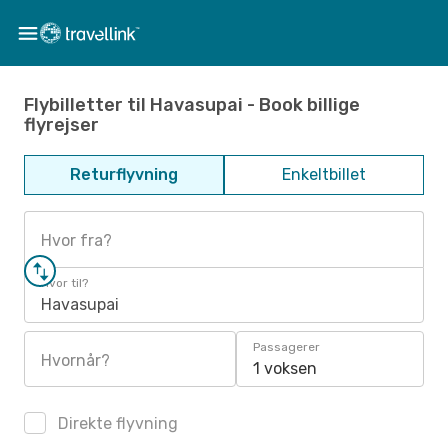
Flybilletter til Havasupai - Book billige
flyrejser
Returflyvning
Enkeltbillet
Hvor fra?
Hvor til?
Havasupai
Passagerer
Hvornår?
1 voksen
Direkte flyvning