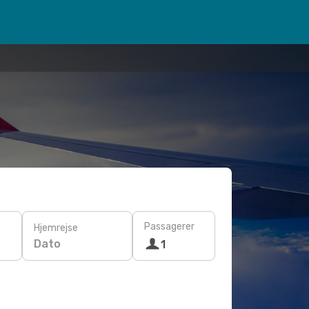
Passagerer
Hjemrejse
Dato
1