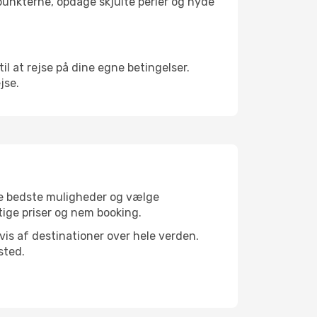
depunkterne, opdage skjulte perler og nyde
til at rejse på dine egne betingelser.
jse.
 de bedste muligheder og vælge
gtige priser og nem booking.
dvis af destinationer over hele verden.
sted.