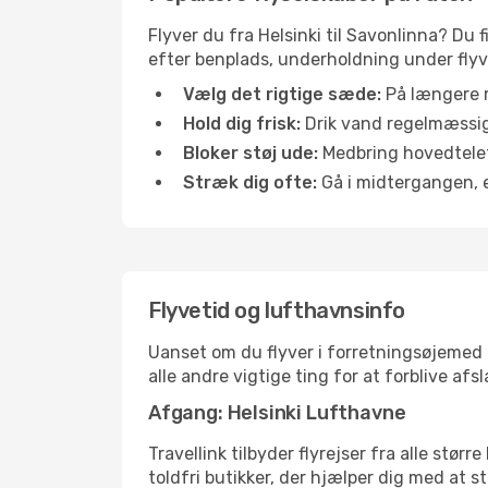
Flyver du fra Helsinki til Savonlinna? Du 
efter benplads, underholdning under flyvn
Vælg det rigtige sæde:
På længere r
Hold dig frisk:
Drik vand regelmæssigt
Bloker støj ude:
Medbring hovedtelefo
Stræk dig ofte:
Gå i midtergangen, el
Flyvetid og lufthavnsinfo
Uanset om du flyver i forretningsøjemed el
alle andre vigtige ting for at forblive af
Afgang: Helsinki Lufthavne
Travellink tilbyder flyrejser fra alle stør
toldfri butikker, der hjælper dig med at s