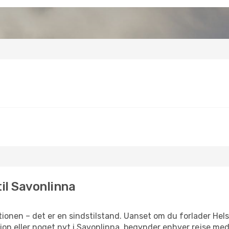
til Savonlinna
ionen – det er en sindstilstand. Uanset om du forlader Hels
iration eller noget nyt i Savonlinna, begynder enhver rejse me