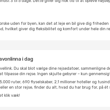
ndst 3 til 5 dage. Dette giver dig nok tid til at opleve høj
rske uden for byen, kan det at leje en bil give dig friheden 
land, hvilket giver dig fleksibilitet og komfort under hele din re
Savonlinna i dag
avellink. Du skal blot vælge dine rejsedatoer, sammenligne
r at tilpasse din rejse. Ingen skjulte gebyrer – kun gennemsi
.000 ruter, 690 flyselskaber, 2,1 millioner hoteller og tusin
ler en stor rejse, finder du alt, hvad du har brug for, på ét 
et klik væk!