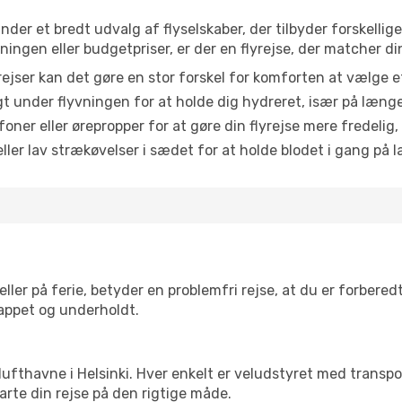
finder et bredt udvalg af flyselskaber, der tilbyder forskel
ingen eller budgetpriser, er der en flyrejse, der matcher di
ejser kan det gøre en stor forskel for komforten at vælge 
 under flyvningen for at holde dig hydreret, især på læng
ner eller ørepropper for at gøre din flyrejse mere fredelig,
ler lav strækøvelser i sædet for at holde blodet i gang på l
ler på ferie, betyder en problemfri rejse, at du er forbered
slappet og underholdt.
re lufthavne i Helsinki. Hver enkelt er veludstyret med trans
tarte din rejse på den rigtige måde.