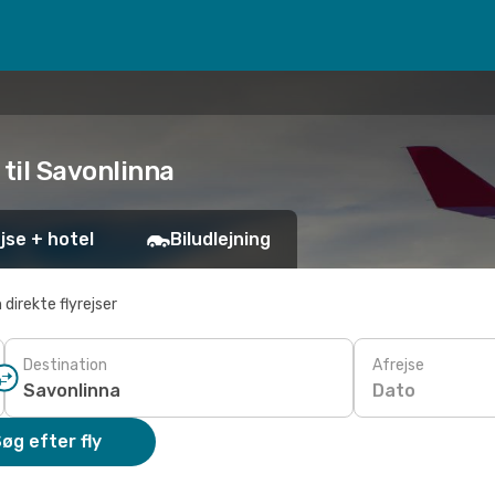
i til Savonlinna
jse + hotel
Biludlejning
 direkte flyrejser
Destination
Afrejse
Dato
øg efter fly