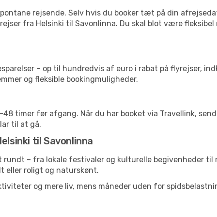
pontane rejsende. Selv hvis du booker tæt på din afrejseda
ejser fra Helsinki til Savonlinna. Du skal blot være fleksibe
arelser – op til hundredvis af euro i rabat på flyrejser, ind
lemmer og fleksible bookingmuligheder.
24-48 timer før afgang. Når du har booket via Travellink, se
ar til at gå.
lsinki til Savonlinna
et rundt – fra lokale festivaler og kulturelle begivenheder ti
lt eller roligt og naturskønt.
tiviteter og mere liv, mens måneder uden for spidsbelastnin