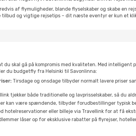
vis af flymuligheder, blande flyselskaber og skabe en rejsepl
tilbud og vigtige rejsetips – dit næste eventyr er kun et kli
 at du skal gå på kompromis med kvaliteten. Med intelligent 
er du budgetfly fra Helsinki til Savonlinna:
iser:
Tirsdage og onsdage tilbyder normalt lavere priser 
link tjekker både traditionelle og lavprisselskaber, så du aldri
r kan være spændende, tilbyder forudbestillinger typisk bedr
 hotelreservationer eller billeje via Travellink for at få eks
emmer låser op for eksklusive rabatter på flyrejser, hoteller o