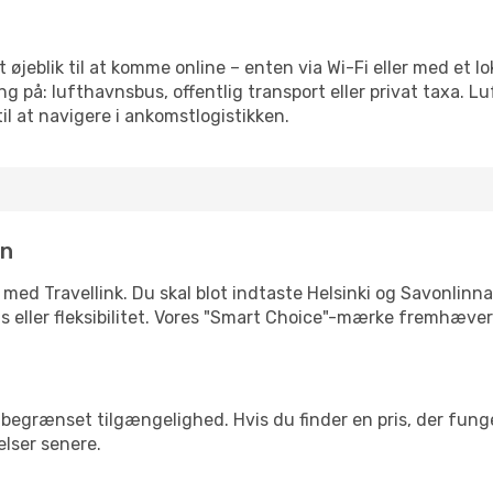
t øjeblik til at komme online – enten via Wi-Fi eller med et l
g på: lufthavnsbus, offentlig transport eller privat taxa. 
il at navigere i ankomstlogistikken.
in
 med Travellink. Du skal blot indtaste Helsinki og Savonlinna
pris eller fleksibilitet. Vores "Smart Choice"-mærke fremhæve
begrænset tilgængelighed. Hvis du finder en pris, der funger
elser senere.