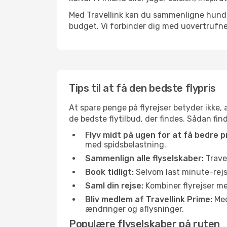
Med Travellink kan du sammenligne hundred
budget. Vi forbinder dig med uovertrufne 
Tips til at få den bedste flypris
At spare penge på flyrejser betyder ikke,
de bedste flytilbud, der findes. Sådan find
Flyv midt på ugen for at få bedre pr
med spidsbelastning.
Sammenlign alle flyselskaber:
Travel
Book tidligt:
Selvom last minute-rejse
Saml din rejse:
Kombiner flyrejser med
Bliv medlem af Travellink Prime:
Medl
ændringer og aflysninger.
Populære flyselskaber på ruten