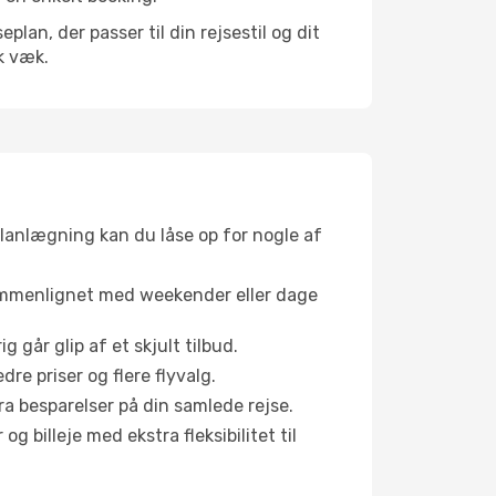
an, der passer til din rejsestil og dit
k væk.
planlægning kan du låse op for nogle af
sammenlignet med weekender eller dage
g går glip af et skjult tilbud.
e priser og flere flyvalg.
tra besparelser på din samlede rejse.
g billeje med ekstra fleksibilitet til