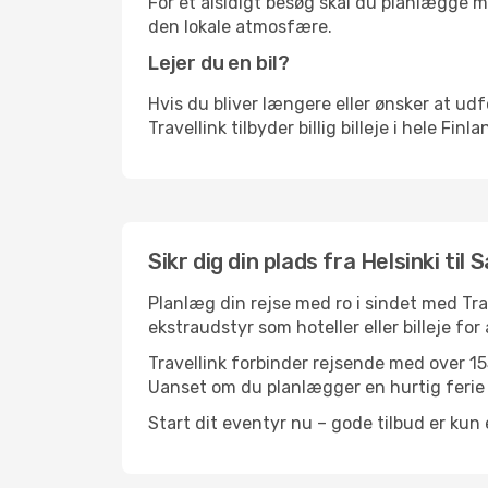
For et alsidigt besøg skal du planlægge mi
den lokale atmosfære.
Lejer du en bil?
Hvis du bliver længere eller ønsker at udfo
Travellink tilbyder billig billeje i hele Fin
Sikr dig din plads fra Helsinki til 
Planlæg din rejse med ro i sindet med Tr
ekstraudstyr som hoteller eller billeje fo
Travellink forbinder rejsende med over 155
Uanset om du planlægger en hurtig ferie el
Start dit eventyr nu – gode tilbud er kun 