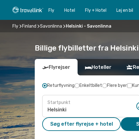
Fly
Hotel
Fly + Hotel
Lej en bil
Fly
Finland
Savonlinna
Helsinki - Savonlinna
Billige flybilletter fra Helsink
Flyrejser
Hoteller
Re
Returflyvning
Enkeltbillet
Flere byer
Kun
Startpunkt
Søg efter flyrejse + hotel
S