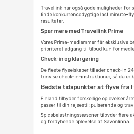
Travellink har også gode muligheder for s
finde konkurrencedygtige last minute-flyr
resultater.
Spar mere med Travellink Prime
Vores Prime-medlemmer får eksklusive besp
prioriteret adgang til tilbud kun for med
Check-in og klargøring
De fleste flyselskaber tillader check-in 
trinvise check-in-instruktioner, så du er kl
Bedste tidspunkter at flyve fra He
Finland tilbyder forskellige oplevelser år
passer til din rejsestil: pulserende og trav
Spidsbelastningssæsoner tilbyder flere ak
og fordybende oplevelse af Savonlinna.