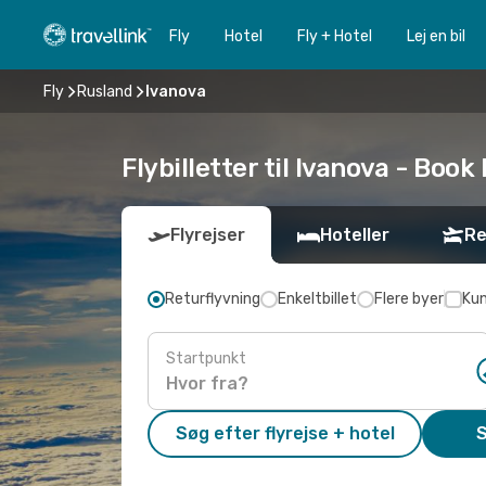
Fly
Hotel
Fly + Hotel
Lej en bil
Fly
Rusland
Ivanova
Flybilletter til Ivanova - Book 
Flyrejser
Hoteller
Re
Returflyvning
Enkeltbillet
Flere byer
Kun
Startpunkt
Søg efter flyrejse + hotel
S