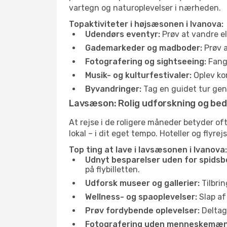
vartegn og naturoplevelser i nærheden.
Topaktiviteter i højsæsonen i Ivanova:
Udendørs eventyr:
Prøv at vandre el
Gademarkeder og madboder:
Prøv a
Fotografering og sightseeing:
Fang 
Musik- og kulturfestivaler:
Oplev kon
Byvandringer:
Tag en guidet tur genn
Lavsæson: Rolig udforskning og bed
At rejse i de roligere måneder betyder o
lokal – i dit eget tempo. Hoteller og flyre
Top ting at lave i lavsæsonen i Ivanova:
Udnyt besparelser uden for spidsb
på flybilletten.
Udforsk museer og gallerier:
Tilbrin
Wellness- og spaoplevelser:
Slap af
Prøv fordybende oplevelser:
Deltag 
Fotografering uden menneskemæn