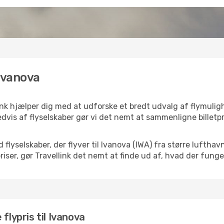
 Ivanova
ink hjælper dig med at udforske et bredt udvalg af flymulig
dvis af flyselskaber gør vi det nemt at sammenligne billetpr
 flyselskaber, der flyver til Ivanova (IWA) fra større lufth
iser, gør Travellink det nemt at finde ud af, hvad der funger
flypris til Ivanova