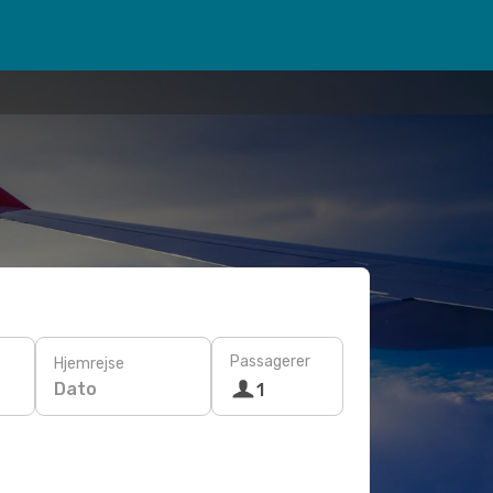
Passagerer
Hjemrejse
Dato
1