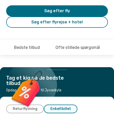
Søg efter fly
Søg efter flyrejse + hotel
Bedste tilbud
Ofte stillede spørgsmål
Tag et kig på de bedste
tilbud
Opdag de billigste fly til Jyvaskyla
Returflyvning
Enkeltbillet