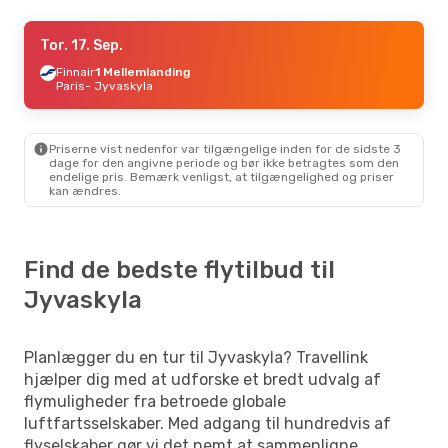
Ons. 26. Aug.
Tor. 17. Sep.
- Fre. 28. Aug.
Finnair
Finnair
1 Mellemlanding
1 Mellemlanding
København
Paris
- Jyvaskyla
- Jyvaskyla
Finnair
1 Mellemlanding
Jyvaskyla
- København
Priserne vist nedenfor var tilgængelige inden for de sidste 3
Man. 7. Sep.
- Man. 14. Sep.
dage for den angivne periode og bør ikke betragtes som den
endelige pris. Bemærk venligst, at tilgængelighed og priser
Finnair
1 Mellemlanding
kan ændres.
København
- Jyvaskyla
Finnair
1 Mellemlanding
Jyvaskyla
- København
Find de bedste flytilbud til
Man. 12. Okt.
- Fre. 16. Okt.
Jyvaskyla
Finnair
1 Mellemlanding
København
- Jyvaskyla
Finnair
1 Mellemlanding
Jyvaskyla
- København
Planlægger du en tur til Jyvaskyla? Travellink
hjælper dig med at udforske et bredt udvalg af
Tor. 17. Sep.
- Tor. 24. Sep.
flymuligheder fra betroede globale
British Airways
2 Mellemlandinger
luftfartsselskaber. Med adgang til hundredvis af
Billund
- Jyvaskyla
flyselskaber gør vi det nemt at sammenligne
Finnair
2 Mellemlandinger