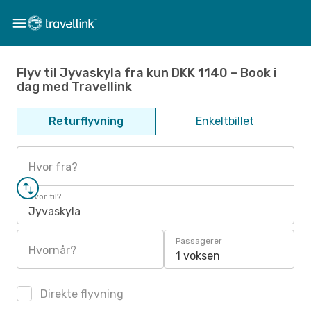
Flyv til Jyvaskyla fra kun DKK 1140 – Book i
dag med Travellink
Returflyvning
Enkeltbillet
Hvor fra?
Hvor til?
Jyvaskyla
Passagerer
Hvornår?
1 voksen
Direkte flyvning