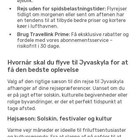
øjeblik.
Rejs uden for spidsbelastningstider:
Flyrejser
tidligt om morgenen eller sent om aftenen har
en tendens til at tilbyde bedre priser og kortere
køer i lufthavnen.
Brug Travellink Prime:
Få eksklusive rabatter og
fordele med vores abonnementsservice –
risikofrit i 30 dage.
Hvornår skal du flyve til Jyvaskyla for at
få den bedste oplevelse
Valg af den rigtige sæson til din rejse til Jyvaskyla
afhænger af dine rejsepræferencer. Uanset om du
er på jagt efter solskin, kulturelle begivenheder eller
rolige byvandringer, er der et perfekt tidspunkt at
tage afsted.
Højsæson: Solskin, festivaler og kultur
Varme vejr måneder er ideelle til friluftsentusiaster
og kultursøgende. Fra at slappe af på caféer til at