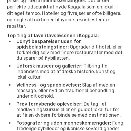
priser og færre menneskemængder. Det er det
perfekte tidspunkt at nyde Koggala som en lokal – i
dit eget tempo. Hoteller og flyrejser er ofte billigere,
og nogle attraktioner tilbyder sæsonbestemte
rabatter.
Top ting at lave i lavsæsonen i Koggala:
Udnyt besparelser uden for
spidsbelastningstider:
Opgrader dit hotel, eller
forkæl dig selv med finere restauranter med det,
du sparer på flybilletten.
Udforsk museer og gallerier:
Tilbring tid
indendørs med at afdække historie, kunst og
lokal kultur.
Wellness- og spaoplevelser:
Slap af med en
massage, eller nyd en traditionel behandling
under dit ophold.
Prøv fordybende oplevelser:
Deltag i et
madlavningskursus eller en guidet lokal tur for
at få en dybere forbindelse med destinationen.
Fotografering uden menneskemængder:
Fang
fredelige bybilleder og ikoniske seværdigheder