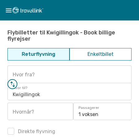
Flybilletter til Kwigillingok - Book billige
flyrejser
Returflyvning
Enkeltbillet
Hvor fra?
Hvor til?
Kwigillingok
Passagerer
Hvornår?
1 voksen
Direkte flyvning