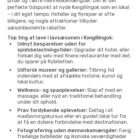
priser og færre menneskemængder. Det er det
perfekte tidspunkt at nyde Kwigillingok som en lokal
– i dit eget tempo. Hoteller og flyrejser er ofte
billigere, og nogle attraktioner tilbyder
sæsonbestemte rabatter.
Top ting at lave i lavsæsonen i Kwigillingok:
Udnyt besparelser uden for
spidsbelastningstider:
Opgrader dit hotel, eller
forkæl dig selv med finere restauranter med det,
du sparer på flybilletten.
Udforsk museer og gallerier:
Tilbring tid
indendørs med at afdække historie, kunst og
lokal kultur.
Wellness- og spaoplevelser:
Slap af med en
massage, eller nyd en traditionel behandling
under dit ophold.
Prøv fordybende oplevelser:
Deltag i et
madlavningskursus eller en guidet lokal tur for
at få en dybere forbindelse med destinationen.
Fotografering uden menneskemængder:
Fang
fredelige bybilleder og ikoniske seværdigheder