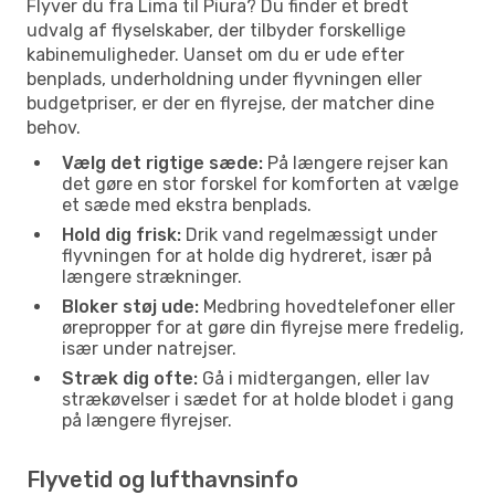
Flyver du fra Lima til Piura? Du finder et bredt
udvalg af flyselskaber, der tilbyder forskellige
kabinemuligheder. Uanset om du er ude efter
benplads, underholdning under flyvningen eller
budgetpriser, er der en flyrejse, der matcher dine
behov.
Vælg det rigtige sæde:
På længere rejser kan
det gøre en stor forskel for komforten at vælge
et sæde med ekstra benplads.
Hold dig frisk:
Drik vand regelmæssigt under
flyvningen for at holde dig hydreret, især på
længere strækninger.
Bloker støj ude:
Medbring hovedtelefoner eller
ørepropper for at gøre din flyrejse mere fredelig,
især under natrejser.
Stræk dig ofte:
Gå i midtergangen, eller lav
strækøvelser i sædet for at holde blodet i gang
på længere flyrejser.
Flyvetid og lufthavnsinfo