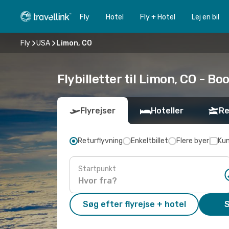
Fly
Hotel
Fly + Hotel
Lej en bil
Fly
USA
Limon, CO
Flybilletter til Limon, CO - Boo
Flyrejser
Hoteller
Re
Returflyvning
Enkeltbillet
Flere byer
Kun
Startpunkt
Søg efter flyrejse + hotel
S