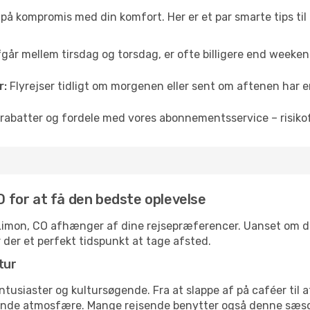
å på kompromis med din komfort. Her er et par smarte tips til
fgår mellem tirsdag og torsdag, er ofte billigere end weekendp
r:
Flyrejser tidligt om morgenen eller sent om aftenen har en
rabatter og fordele med vores abonnementsservice – risikofr
CO for at få den bedste oplevelse
l Limon, CO afhænger af dine rejsepræferencer. Uanset om du 
r der et perfekt tidspunkt at tage afsted.
tur
ntusiaster og kultursøgende. Fra at slappe af på caféer til at
ende atmosfære. Mange rejsende benytter også denne sæson t