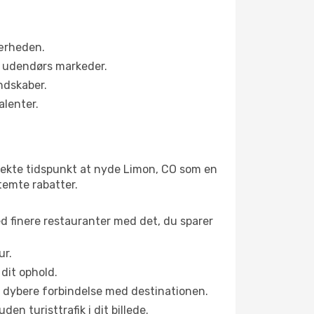
nærheden.
s udendørs markeder.
ndskaber.
alenter.
fekte tidspunkt at nyde Limon, CO som en
stemte rabatter.
ed finere restauranter med det, du sparer
ur.
dit ophold.
en dybere forbindelse med destinationen.
n turisttrafik i dit billede.