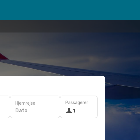
Passagerer
Hjemrejse
Dato
1