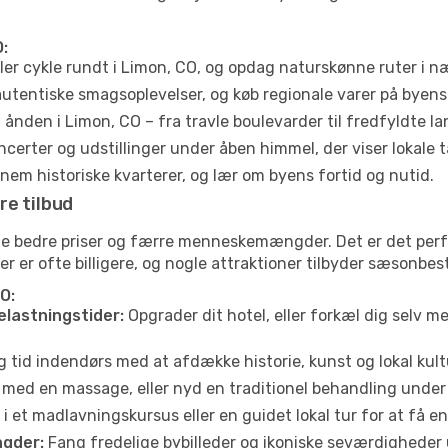
:
ler cykle rundt i Limon, CO, og opdag naturskønne ruter i 
utentiske smagsoplevelser, og køb regionale varer på byen
ånden i Limon, CO – fra travle boulevarder til fredfyldte la
certer og udstillinger under åben himmel, der viser lokale t
em historiske kvarterer, og lær om byens fortid og nutid.
re tilbud
ofte bedre priser og færre menneskemængder. Det er det per
jser er ofte billigere, og nogle attraktioner tilbyder sæsonbe
O:
elastningstider:
Opgrader dit hotel, eller forkæl dig selv m
g tid indendørs med at afdække historie, kunst og lokal kult
 med en massage, eller nyd en traditionel behandling under 
i et madlavningskursus eller en guidet lokal tur for at få 
gder:
Fang fredelige bybilleder og ikoniske seværdigheder ude