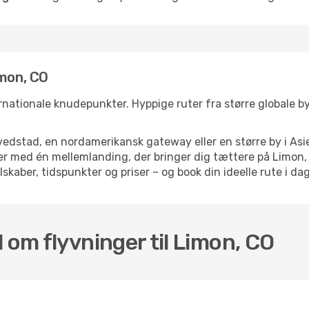
imon, CO
rnationale knudepunkter. Hyppige ruter fra større globale bye
dstad, en nordamerikansk gateway eller en større by i Asie
lser med én mellemlanding, der bringer dig tættere på Limon
skaber, tidspunkter og priser – og book din ideelle rute i dag
 om flyvninger til Limon, CO