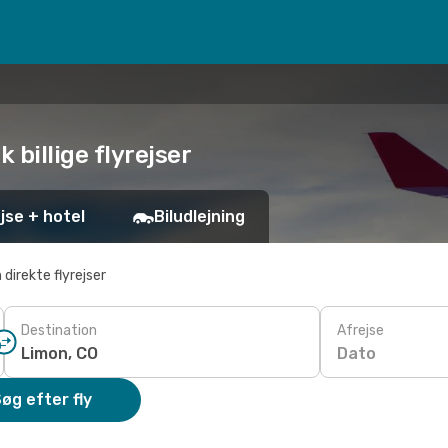
k billige flyrejser
jse + hotel
Biludlejning
 direkte flyrejser
Destination
Afrejse
Dato
øg efter fly