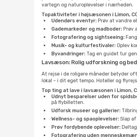
vartegn og naturoplevelser i nærheden.
Topaktiviteter i højsæsonen i Limon, CO
Udendørs eventyr:
Prøv at vandre el
Gademarkeder og madboder:
Prøv a
Fotografering og sightseeing:
Fang 
Musik- og kulturfestivaler:
Oplev kon
Byvandringer:
Tag en guidet tur genn
Lavsæson: Rolig udforskning og bed
At rejse i de roligere måneder betyder 
lokal – i dit eget tempo. Hoteller og flyre
Top ting at lave i lavsæsonen i Limon, C
Udnyt besparelser uden for spidsb
på flybilletten.
Udforsk museer og gallerier:
Tilbrin
Wellness- og spaoplevelser:
Slap af
Prøv fordybende oplevelser:
Deltag 
Fotografering uden menneskemæn