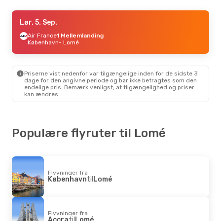
Tir. 13. Okt.
Lør. 5. Sep.
- Man. 19. Okt.
Brussels Airlines
Air France
1 Mellemlanding
1 Mellemlanding
Hamborg
København
- Lomé
- Lomé
Brussels Airlines
1 Mellemlanding
Lomé
- Hamborg
Priserne vist nedenfor var tilgængelige inden for de sidste 3
Tor. 17. Sep.
- Tor. 24. Sep.
dage for den angivne periode og bør ikke betragtes som den
endelige pris. Bemærk venligst, at tilgængelighed og priser
Swiss International Air Lines
kan ændres.
2 Mellemlandinger
Hamborg
- Lomé
Brussels Airlines
1 Mellemlanding
Lomé
- Hamborg
Populære flyruter til Lomé
Flyvninger fra
København
til
Lomé
Flyvninger fra
Accra
til
Lomé