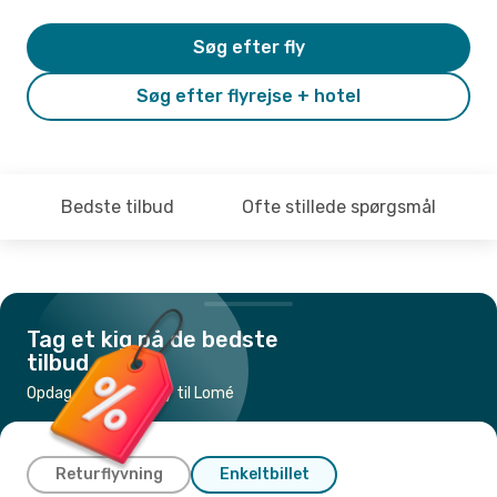
Søg efter fly
Søg efter flyrejse + hotel
Bedste tilbud
Ofte stillede spørgsmål
Tag et kig på de bedste
tilbud
Opdag de billigste fly til Lomé
Returflyvning
Enkeltbillet