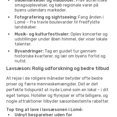
Gademarkeder og madboder:
Prøv autentiske
smagsoplevelser, og køb regionale varer på
byens udendørs markeder.
Fotografering og sightseeing:
Fang ånden i
Lomé – fra travle boulevarder til fredfyldte
landskaber.
Musik- og kulturfestivaler:
Oplev koncerter og
udstillinger under åben himmel, der viser lokale
talenter.
Byvandringer:
Tag en guidet tur gennem
historiske kvarterer, og lær om byens fortid og
nutid.
Lavsæson: Rolig udforskning og bedre tilbud
At rejse i de roligere måneder betyder ofte bedre
priser og færre menneskemængder. Det er det
perfekte tidspunkt at nyde Lomé som en lokal – i dit
eget tempo. Hoteller og flyrejser er ofte billigere, og
nogle attraktioner tilbyder sæsonbestemte rabatter.
Top ting at lave i lavsæsonen i Lomé:
Udnyt besparelser uden for