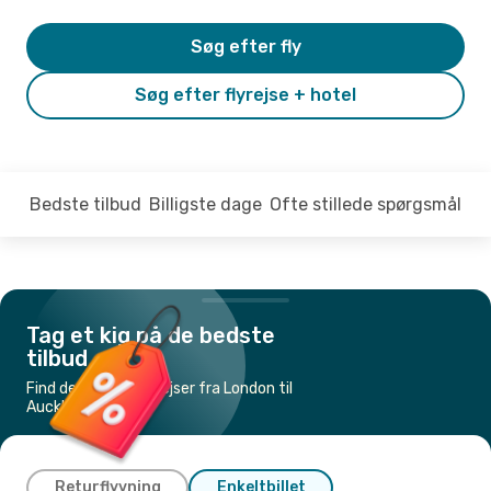
Søg efter fly
Søg efter flyrejse + hotel
Bedste tilbud
Billigste dage
Ofte stillede spørgsmål
Tag et kig på de bedste
tilbud
Find de billigste flyrejser fra London til
Auckland
Returflyvning
Enkeltbillet