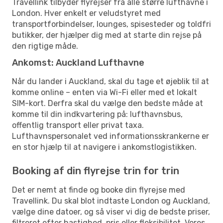
Travellink tilbyder flyrejser fra alle større lufthavne i
London. Hver enkelt er veludstyret med
transportforbindelser, lounges, spisesteder og toldfri
butikker, der hjælper dig med at starte din rejse på
den rigtige måde.
Ankomst: Auckland Lufthavne
Når du lander i Auckland, skal du tage et øjeblik til at
komme online – enten via Wi-Fi eller med et lokalt
SIM-kort. Derfra skal du vælge den bedste måde at
komme til din indkvartering på: lufthavnsbus,
offentlig transport eller privat taxa.
Lufthavnspersonalet ved informationsskrankerne er
en stor hjælp til at navigere i ankomstlogistikken.
Booking af din flyrejse trin for trin
Det er nemt at finde og booke din flyrejse med
Travellink. Du skal blot indtaste London og Auckland,
vælge dine datoer, og så viser vi dig de bedste priser,
filtreret efter hastighed, pris eller fleksibilitet. Vores