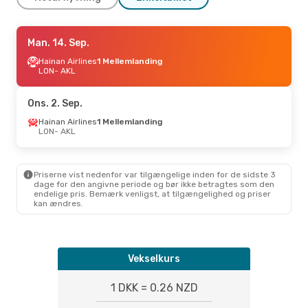
Man. 24. Aug.
Man. 14. Sep.
- Man. 31. Aug.
China Eastern Airlines
Hainan Airlines
1 Mellemlanding
1 Mellemlanding
LON
- AKL
LON
- AKL
China Eastern Airlines
1 Mellemlanding
Ons. 2. Sep.
AKL
- LON
Hainan Airlines
1 Mellemlanding
LON
- AKL
Priserne vist nedenfor var tilgængelige inden for de sidste 3
dage for den angivne periode og bør ikke betragtes som den
endelige pris. Bemærk venligst, at tilgængelighed og priser
kan ændres.
Vekselkurs
1 DKK = 0.26 NZD