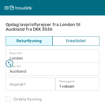
Opdag lavprisflyrejser fra London til
Auckland fra DKK 3536
Returflyvning
Enkeltbillet
Hvor fra?
London
Hvor til?
Auckland
Passagerer
Hvornår?
1 voksen
Direkte flyvning