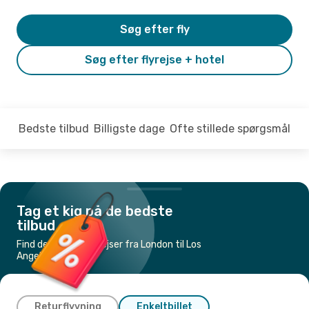
Søg efter fly
Søg efter flyrejse + hotel
Bedste tilbud
Billigste dage
Ofte stillede spørgsmål
Tag et kig på de bedste
tilbud
Find de billigste flyrejser fra London til Los
Angeles
Returflyvning
Enkeltbillet