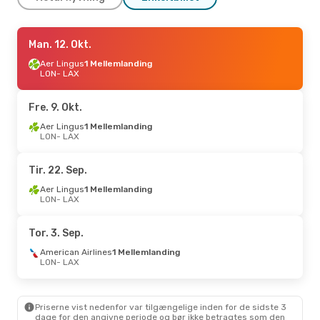
Man. 24. Aug.
Man. 12. Okt.
- Søn. 30. Aug.
American Airlines
Aer Lingus
1 Mellemlanding
Direkte
LON
LON
- LAX
- LAX
American Airlines
1 Mellemlanding
LAX
- LON
Fre. 9. Okt.
Fre. 16. Okt.
Aer Lingus
1 Mellemlanding
- Man. 19. Okt.
LON
- LAX
Lufthansa
1 Mellemlanding
LON
- LAX
Swiss International Air Lines
Tir. 22. Sep.
1 Mellemlanding
LAX
- LON
Aer Lingus
1 Mellemlanding
LON
- LAX
Tor. 3. Sep.
American Airlines
1 Mellemlanding
LON
- LAX
Priserne vist nedenfor var tilgængelige inden for de sidste 3
dage for den angivne periode og bør ikke betragtes som den