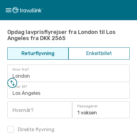
Opdag lavprisflyrejser fra London til Los
Angeles fra DKK 2565
Returflyvning
Enkeltbillet
Hvor fra?
London
Hvor til?
Los Angeles
Passagerer
Hvornår?
1 voksen
Direkte flyvning