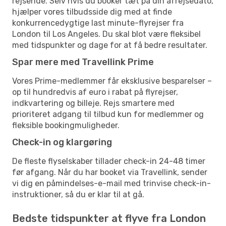
rejsende. Selv hvis du booker tæt på din afrejsedato,
hjælper vores tilbudsside dig med at finde
konkurrencedygtige last minute-flyrejser fra
London til Los Angeles. Du skal blot være fleksibel
med tidspunkter og dage for at få bedre resultater.
Spar mere med Travellink Prime
Vores Prime-medlemmer får eksklusive besparelser –
op til hundredvis af euro i rabat på flyrejser,
indkvartering og billeje. Rejs smartere med
prioriteret adgang til tilbud kun for medlemmer og
fleksible bookingmuligheder.
Check-in og klargøring
De fleste flyselskaber tillader check-in 24-48 timer
før afgang. Når du har booket via Travellink, sender
vi dig en påmindelses-e-mail med trinvise check-in-
instruktioner, så du er klar til at gå.
Bedste tidspunkter at flyve fra London