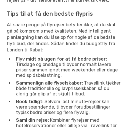
rejsetips – dit næste eventyr er kun et klik væk.
Tips til at få den bedste flypris
At spare penge på flyrejser betyder ikke, at du skal
gå på kompromis med kvaliteten. Med intelligent
planlægning kan du låse op for nogle af de bedste
flytilbud, der findes. Sådan finder du budgetfly fra
London til Rabat:
Flyv midt på ugen for at få bedre priser:
Tirsdage og onsdage tilbyder normalt lavere
priser sammenlignet med weekender eller dage
med spidsbelastning.
Sammenlign alle flyselskaber:
Travellink tjekker
både traditionelle og lavprisselskaber, så du
aldrig går glip af et skjult tilbud.
Book tidligt:
Selvom last minute-rejser kan
være spændende, tilbyder forudbestillinger
typisk bedre priser og flere flyvalg.
Saml din rejse:
Kombiner flyrejser med
hotelreservationer eller billeje via Travellink for