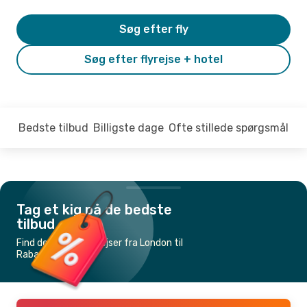
Søg efter fly
Søg efter flyrejse + hotel
Bedste tilbud
Billigste dage
Ofte stillede spørgsmål
Tag et kig på de bedste
tilbud
Find de billigste flyrejser fra London til
Rabat