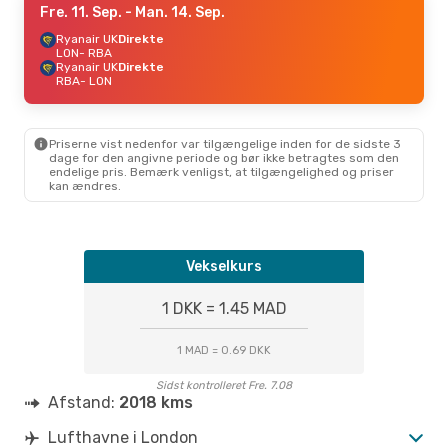
Fre. 11. Sep.
- Man. 14. Sep.
Ryanair UK
Direkte
LON
- RBA
Ryanair UK
Direkte
RBA
- LON
Priserne vist nedenfor var tilgængelige inden for de sidste 3
dage for den angivne periode og bør ikke betragtes som den
endelige pris. Bemærk venligst, at tilgængelighed og priser
kan ændres.
Vekselkurs
1 DKK = 1.45 MAD
1 MAD = 0.69 DKK
Sidst kontrolleret Fre. 7.08
Afstand:
2018 kms
Lufthavne i London