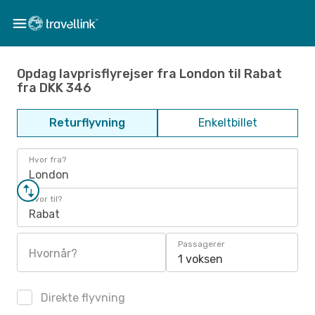
Opdag lavprisflyrejser fra London til Rabat
fra DKK 346
Returflyvning
Enkeltbillet
Hvor fra?
London
Hvor til?
Rabat
Passagerer
Hvornår?
1 voksen
Direkte flyvning