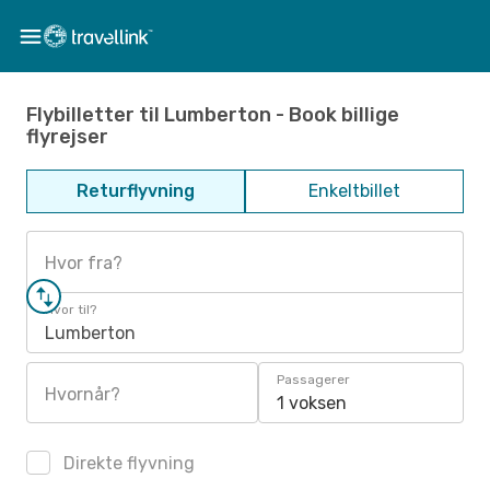
Flybilletter til Lumberton - Book billige
flyrejser
Returflyvning
Enkeltbillet
Hvor fra?
Hvor til?
Lumberton
Passagerer
Hvornår?
1 voksen
Direkte flyvning