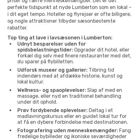
priser og færre menneskemængder. Det er det
perfekte tidspunkt at nyde Lumberton som en lokal –
i dit eget tempo. Hoteller og flyrejser er ofte billigere,
og nogle attraktioner tilbyder sæsonbestemte
rabatter.
Top ting at lave i lavsæsonen i Lumberton:
Udnyt besparelser uden for
spidsbelastningstider:
Opgrader dit hotel, eller
forkæl dig selv med finere restauranter med det,
du sparer på flybilletten.
Udforsk museer og gallerier:
Tilbring tid
indendørs med at afdække historie, kunst og
lokal kultur.
Wellness- og spaoplevelser:
Slap af med en
massage, eller nyd en traditionel behandling
under dit ophold.
Prøv fordybende oplevelser:
Deltag i et
madlavningskursus eller en guidet lokal tur for
at få en dybere forbindelse med destinationen.
Fotografering uden menneskemængder:
Fang
fredelige bybilleder og ikoniske seværdigheder