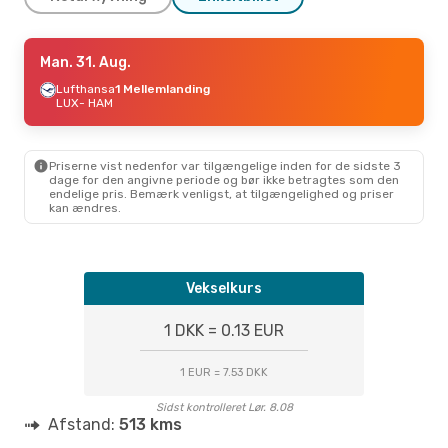
Man. 31. Aug.
Man. 31. Aug.
- Fre. 4. Sep.
Lufthansa
Lufthansa
1 Mellemlanding
1 Mellemlanding
LUX
LUX
- HAM
- HAM
Lufthansa
1 Mellemlanding
HAM
- LUX
Priserne vist nedenfor var tilgængelige inden for de sidste 3
dage for den angivne periode og bør ikke betragtes som den
endelige pris. Bemærk venligst, at tilgængelighed og priser
kan ændres.
Vekselkurs
1 DKK = 0.13 EUR
1 EUR = 7.53 DKK
Sidst kontrolleret Lør. 8.08
Afstand:
513 kms