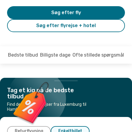
Søg efter fly
Søg efter flyrejse + hotel
Bedste tilbud
Billigste dage
Ofte stillede spørgsmål
Tag et kig på de bedste
tilbud
Find de billigste flyrejser fra Luxemburg til
Hamborg
Returflyvning
Enkeltbillet