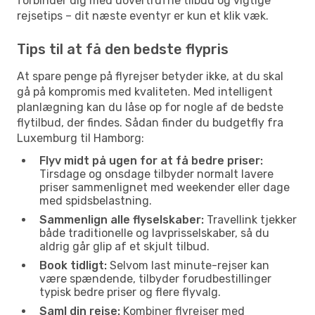
forbinder dig med uovertrufne tilbud og vigtige
rejsetips – dit næste eventyr er kun et klik væk.
Tips til at få den bedste flypris
At spare penge på flyrejser betyder ikke, at du skal
gå på kompromis med kvaliteten. Med intelligent
planlægning kan du låse op for nogle af de bedste
flytilbud, der findes. Sådan finder du budgetfly fra
Luxemburg til Hamborg:
Flyv midt på ugen for at få bedre priser:
Tirsdage og onsdage tilbyder normalt lavere
priser sammenlignet med weekender eller dage
med spidsbelastning.
Sammenlign alle flyselskaber:
Travellink tjekker
både traditionelle og lavprisselskaber, så du
aldrig går glip af et skjult tilbud.
Book tidligt:
Selvom last minute-rejser kan
være spændende, tilbyder forudbestillinger
typisk bedre priser og flere flyvalg.
Saml din rejse:
Kombiner flyrejser med