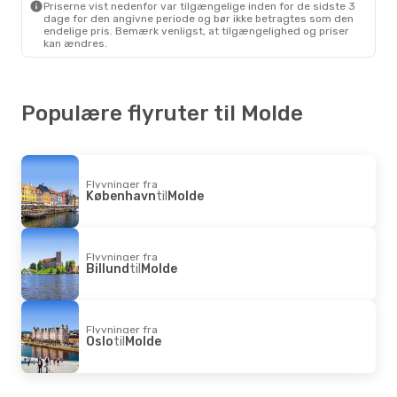
Priserne vist nedenfor var tilgængelige inden for de sidste 3
1 Mellemlanding
dage for den angivne periode og bør ikke betragtes som den
København
- Molde
endelige pris. Bemærk venligst, at tilgængelighed og priser
Norwegian Air Shuttle
1 Mellemlanding
kan ændres.
Molde
- København
Populære flyruter til Molde
Flyvninger fra
København
til
Molde
Flyvninger fra
Billund
til
Molde
Flyvninger fra
Oslo
til
Molde