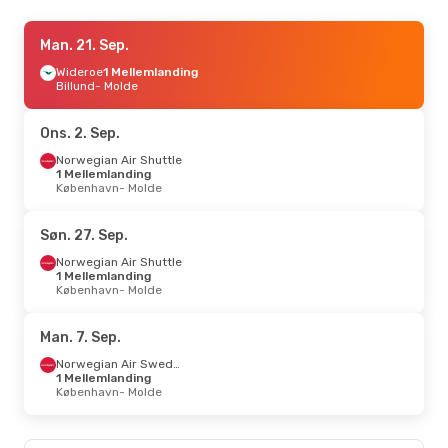
Fre. 28. Aug.
Man. 21. Sep.
- Tor. 3. Sep.
Wideroe
Wideroe
1 Mellemlanding
1 Mellemlanding
Billund
Billund
- Molde
- Molde
Wideroe
1 Mellemlanding
Molde
- Billund
Ons. 2. Sep.
Man. 7. Sep.
Norwegian Air Shuttle
- Tor. 10. Sep.
1 Mellemlanding
Wideroe
København
1 Mellemlanding
- Molde
Billund
- Molde
Wideroe
1 Mellemlanding
Molde
- Billund
Søn. 27. Sep.
Norwegian Air Shuttle
Ons. 30. Sep.
1 Mellemlanding
- Ons. 7. Okt.
København
- Molde
Norwegian Air Sweden
1 Mellemlanding
København
- Molde
Man. 7. Sep.
Norwegian Air Shuttle
2 Mellemlandinger
Norwegian Air Sweden
Molde
- København
1 Mellemlanding
København
- Molde
Fre. 23. Okt.
- Søn. 25. Okt.
Norwegian Air Sweden