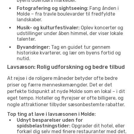
byens udendørs markeder.
Fotografering og sightseeing:
Fang ånden i
Molde – fra travle boulevarder til fredfyldte
landskaber.
Musik- og kulturfestivaler:
Oplev koncerter og
udstillinger under åben himmel, der viser lokale
talenter.
Byvandringer:
Tag en guidet tur gennem
historiske kvarterer, og lær om byens fortid og
nutid.
Lavsæson: Rolig udforskning og bedre tilbud
At rejse i de roligere måneder betyder ofte bedre
priser og færre menneskemængder. Det er det
perfekte tidspunkt at nyde Molde som en lokal – i dit
eget tempo. Hoteller og flyrejser er ofte billigere, og
nogle attraktioner tilbyder sæsonbestemte rabatter.
Top ting at lave i lavsæsonen i Molde:
Udnyt besparelser uden for
spidsbelastningstider:
Opgrader dit hotel, eller
forkæl dig selv med finere restauranter med det,