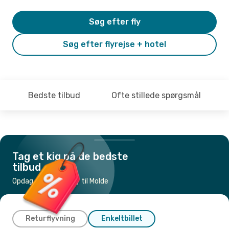
Søg efter fly
Søg efter flyrejse + hotel
Bedste tilbud
Ofte stillede spørgsmål
Tag et kig på de bedste
tilbud
Opdag de billigste fly til Molde
Returflyvning
Enkeltbillet