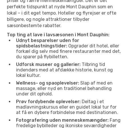
priser og færre menneskemængder. Det er det
perfekte tidspunkt at nyde Mont Dauphin som en
lokal – i dit eget tempo. Hoteller og flyrejser er ofte
billigere, og nogle attraktioner tilbyder
sæsonbestemte rabatter.
Top ting at lave i lavsæsonen i Mont Dauphin:
Udnyt besparelser uden for
spidsbelastningstider:
Opgrader dit hotel, eller
forkæl dig selv med finere restauranter med det,
du sparer på flybilletten.
Udforsk museer og gallerier:
Tilbring tid
indendørs med at afdække historie, kunst og
lokal kultur.
Wellness- og spaoplevelser:
Slap af med en
massage, eller nyd en traditionel behandling
under dit ophold.
Prøv fordybende oplevelser:
Deltag i et
madlavningskursus eller en guidet lokal tur for
at få en dybere forbindelse med destinationen.
Fotografering uden menneskemængder:
Fang
fredelige bybilleder og ikoniske seværdigheder