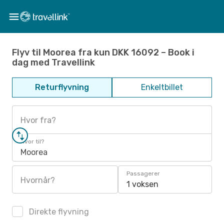
Flyv til Moorea fra kun DKK 16092 – Book i
dag med Travellink
Returflyvning
Enkeltbillet
Hvor fra?
Hvor til?
Moorea
Passagerer
Hvornår?
1 voksen
Direkte flyvning