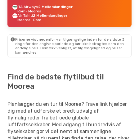
ITA Airways
2 Mellemlandinger
Rom
- Moorea
Air Tahiti
2 Mellemlandinger
Moorea
- Rom
Priserne vist nedenfor var tilgængelige inden for de sidste 3
dage for den angivne periode og bør ikke betragtes som den
endelige pris. Bemærk venligst, at tilgængelighed og priser
kan ændres.
Find de bedste flytilbud til
Moorea
Planlægger du en tur til Moorea? Travellink hjælper
dig med at udforske et bredt udvalg af
flymuligheder fra betroede globale
luftfartsselskaber. Med adgang til hundredvis af
flyselskaber gør vi det nemt at sammenligne
billetpriser, så du nemt kan finde den rejse, der giver