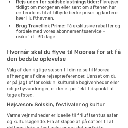
Rejs uden for spidsbelastningstider:
Flyrejser
tidligt om morgenen eller sent om aftenen har
en tendens til at tilbyde bedre priser og kortere
køer i lufthavnen.
Brug Travellink Prime:
Få eksklusive rabatter og
fordele med vores abonnementsservice –
risikofrit i 30 dage.
Hvornår skal du flyve til Moorea for at få
den bedste oplevelse
Valg af den rigtige sæson til din rejse til Moorea
afhænger af dine rejsepræferencer. Uanset om du
er på jagt efter solskin, kulturelle begivenheder eller
rolige byvandringer, er der et perfekt tidspunkt at
tage afsted.
Højsæson: Solskin, festivaler og kultur
Varme vejr måneder er ideelle til friluftsentusiaster
og kultursøgende. Fra at slappe af på caféer til at
deltage i lokale festivaler er det det perfekte