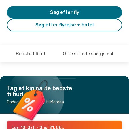
Søg efter fly
Søg efter flyrejse + hotel
Bedste tilbud
Ofte stillede spørgsmål
Tag et kig på de bedste
tilbud
Opdag de billigste fly til Moorea
Lør. 10. Okt.
- Ons. 21. Okt.