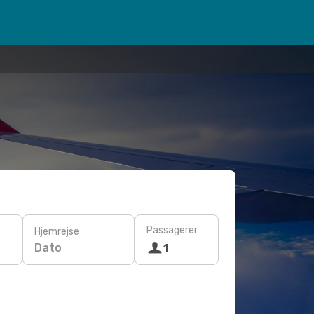
Passagerer
Hjemrejse
Dato
1