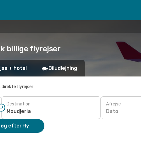
k billige flyrejser
jse + hotel
Biludlejning
 direkte flyrejser
Destination
Afrejse
Dato
øg efter fly