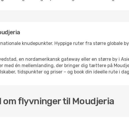
oudjeria
rnationale knudepunkter. Hyppige ruter fra større globale byer
dstad, en nordamerikansk gateway eller en større by i Asie
lser med én mellemlanding, der bringer dig tættere på Moudj
skaber, tidspunkter og priser – og book din ideelle rute i dag
 om flyvninger til Moudjeria