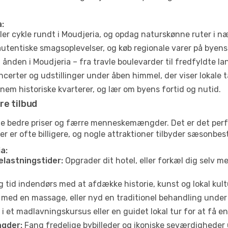
:
ler cykle rundt i Moudjeria, og opdag naturskønne ruter i 
utentiske smagsoplevelser, og køb regionale varer på byen
ånden i Moudjeria – fra travle boulevarder til fredfyldte la
certer og udstillinger under åben himmel, der viser lokale t
em historiske kvarterer, og lær om byens fortid og nutid.
re tilbud
fte bedre priser og færre menneskemængder. Det er det per
jser er ofte billigere, og nogle attraktioner tilbyder sæsonbe
a:
elastningstider:
Opgrader dit hotel, eller forkæl dig selv m
g tid indendørs med at afdække historie, kunst og lokal kult
 med en massage, eller nyd en traditionel behandling under 
i et madlavningskursus eller en guidet lokal tur for at få 
gder:
Fang fredelige bybilleder og ikoniske seværdigheder ude