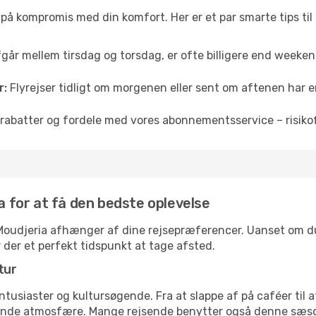
å på kompromis med din komfort. Her er et par smarte tips til
fgår mellem tirsdag og torsdag, er ofte billigere end weekendp
r:
Flyrejser tidligt om morgenen eller sent om aftenen har en
rabatter og fordele med vores abonnementsservice – risikofr
ia for at få den bedste oplevelse
l Moudjeria afhænger af dine rejsepræferencer. Uanset om du 
r der et perfekt tidspunkt at tage afsted.
tur
ntusiaster og kultursøgende. Fra at slappe af på caféer til at
ende atmosfære. Mange rejsende benytter også denne sæson t