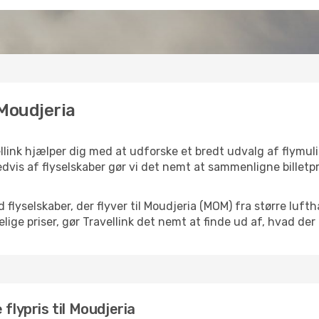
 Moudjeria
llink hjælper dig med at udforske et bredt udvalg af flymul
dvis af flyselskaber gør vi det nemt at sammenligne billetpr
d flyselskaber, der flyver til Moudjeria (MOM) fra større lu
ige priser, gør Travellink det nemt at finde ud af, hvad der
flypris til Moudjeria