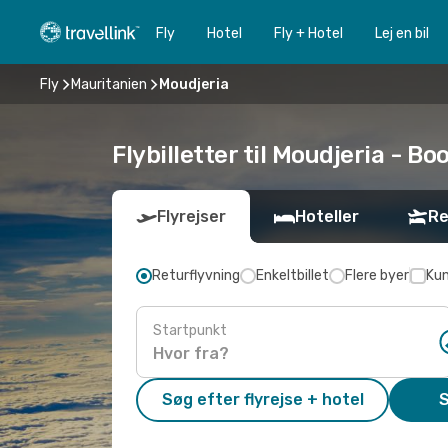
Fly
Hotel
Fly + Hotel
Lej en bil
Fly
Mauritanien
Moudjeria
Flybilletter til Moudjeria - Boo
Flyrejser
Hoteller
Re
Returflyvning
Enkeltbillet
Flere byer
Kun
Startpunkt
Søg efter flyrejse + hotel
S