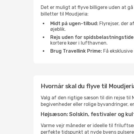
Det er muligt at flyve billigere uden at g
billetter til Moudjeria:
Midt på ugen-tilbud:
Flyrejser, der a
øjeblik.
Rejs uden for spidsbelastningstide
kortere køer i lufthavnen.
Brug Travellink Prime:
Få eksklusive 
Hvornår skal du flyve til Moudjer
Valg af den rigtige sæson til din rejse ti
begivenheder eller rolige byvandringer, e
Højsæson: Solskin, festivaler og kul
Varme vejr måneder er ideelle til friluftse
perfekte tidspunkt at nyde byens pulser