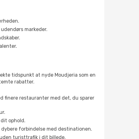
nærheden.
s udendørs markeder.
ndskaber.
alenter.
fekte tidspunkt at nyde Moudjeria som en
stemte rabatter.
ed finere restauranter med det, du sparer
ur.
dit ophold.
en dybere forbindelse med destinationen.
n turisttrafik i dit billede.