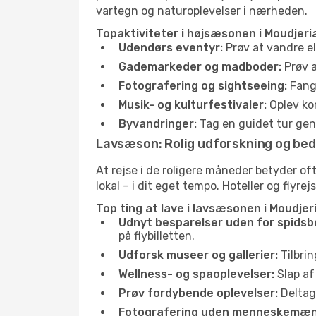
vartegn og naturoplevelser i nærheden.
Topaktiviteter i højsæsonen i Moudjeria
Udendørs eventyr:
Prøv at vandre el
Gademarkeder og madboder:
Prøv a
Fotografering og sightseeing:
Fang 
Musik- og kulturfestivaler:
Oplev kon
Byvandringer:
Tag en guidet tur genn
Lavsæson: Rolig udforskning og bed
At rejse i de roligere måneder betyder o
lokal – i dit eget tempo. Hoteller og flyre
Top ting at lave i lavsæsonen i Moudjeri
Udnyt besparelser uden for spidsb
på flybilletten.
Udforsk museer og gallerier:
Tilbrin
Wellness- og spaoplevelser:
Slap af
Prøv fordybende oplevelser:
Deltag 
Fotografering uden menneskemæn