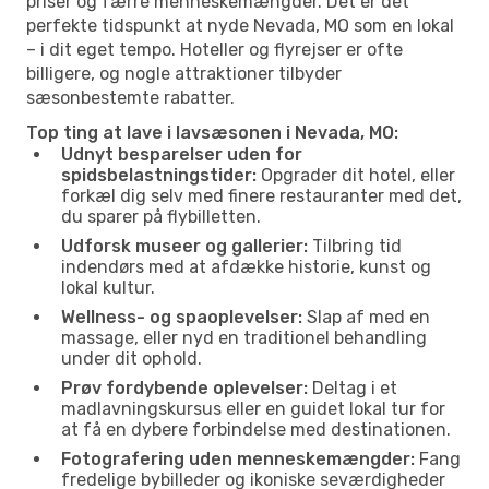
priser og færre menneskemængder. Det er det
perfekte tidspunkt at nyde Nevada, MO som en lokal
– i dit eget tempo. Hoteller og flyrejser er ofte
billigere, og nogle attraktioner tilbyder
sæsonbestemte rabatter.
Top ting at lave i lavsæsonen i Nevada, MO:
Udnyt besparelser uden for
spidsbelastningstider:
Opgrader dit hotel, eller
forkæl dig selv med finere restauranter med det,
du sparer på flybilletten.
Udforsk museer og gallerier:
Tilbring tid
indendørs med at afdække historie, kunst og
lokal kultur.
Wellness- og spaoplevelser:
Slap af med en
massage, eller nyd en traditionel behandling
under dit ophold.
Prøv fordybende oplevelser:
Deltag i et
madlavningskursus eller en guidet lokal tur for
at få en dybere forbindelse med destinationen.
Fotografering uden menneskemængder:
Fang
fredelige bybilleder og ikoniske seværdigheder