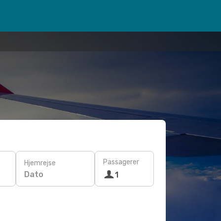
Passagerer
Hjemrejse
Dato
1