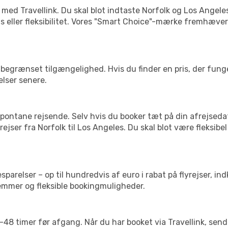
 med Travellink. Du skal blot indtaste Norfolk og Los Angeles
pris eller fleksibilitet. Vores "Smart Choice"-mærke fremhæve
begrænset tilgængelighed. Hvis du finder en pris, der funger
elser senere.
pontane rejsende. Selv hvis du booker tæt på din afrejseda
ejser fra Norfolk til Los Angeles. Du skal blot være fleksib
arelser – op til hundredvis af euro i rabat på flyrejser, ind
lemmer og fleksible bookingmuligheder.
24-48 timer før afgang. Når du har booket via Travellink, se