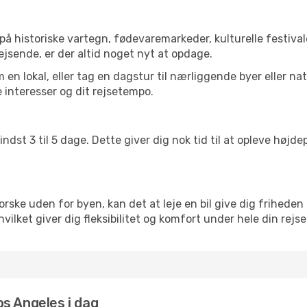
å historiske vartegn, fødevaremarkeder, kulturelle festiva
ejsende, er der altid noget nyt at opdage.
en lokal, eller tag en dagstur til nærliggende byer eller na
 interesser og dit rejsetempo.
ndst 3 til 5 dage. Dette giver dig nok tid til at opleve høj
rske uden for byen, kan det at leje en bil give dig friheden 
, hvilket giver dig fleksibilitet og komfort under hele din rejse
Los Angeles i dag