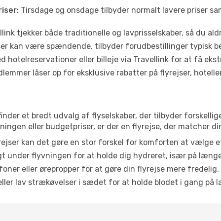
iser:
Tirsdage og onsdage tilbyder normalt lavere priser 
link tjekker både traditionelle og lavprisselskaber, så du aldri
r kan være spændende, tilbyder forudbestillinger typisk bedr
 hotelreservationer eller billeje via Travellink for at få eks
emmer låser op for eksklusive rabatter på flyrejser, hoteller o
finder et bredt udvalg af flyselskaber, der tilbyder forskel
ingen eller budgetpriser, er der en flyrejse, der matcher di
ejser kan det gøre en stor forskel for komforten at vælge 
 under flyvningen for at holde dig hydreret, især på læng
ner eller ørepropper for at gøre din flyrejse mere fredelig,
ler lav strækøvelser i sædet for at holde blodet i gang på l