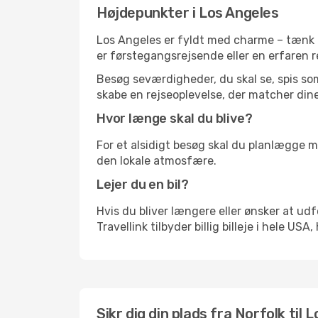
Højdepunkter i Los Angeles
Los Angeles er fyldt med charme – tænk p
er førstegangsrejsende eller en erfaren r
Besøg seværdigheder, du skal se, spis som 
skabe en rejseoplevelse, der matcher dine
Hvor længe skal du blive?
For et alsidigt besøg skal du planlægge mi
den lokale atmosfære.
Lejer du en bil?
Hvis du bliver længere eller ønsker at udfo
Travellink tilbyder billig billeje i hele USA
Sikr dig din plads fra Norfolk til 