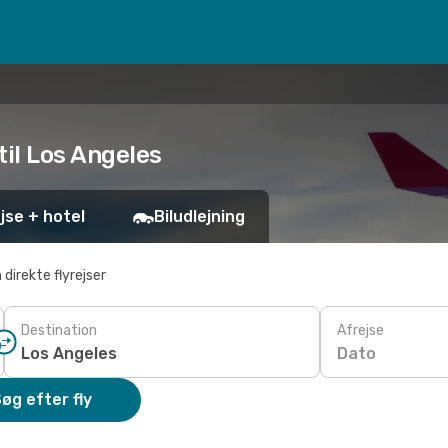
 til Los Angeles
jse + hotel
Biludlejning
 direkte flyrejser
Destination
Afrejse
Dato
øg efter fly