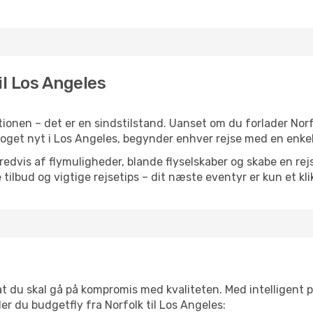
til Los Angeles
ionen – det er en sindstilstand. Uanset om du forlader Norf
er noget nyt i Los Angeles, begynder enhver rejse med en enke
vis af flymuligheder, blande flyselskaber og skabe en rejsepl
tilbud og vigtige rejsetips – dit næste eventyr er kun et kli
 at du skal gå på kompromis med kvaliteten. Med intelligent 
der du budgetfly fra Norfolk til Los Angeles: