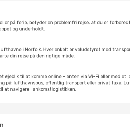
ler på ferie, betyder en problemfri rejse, at du er forbered
slappet og underholdt.
rre lufthavne i Norfolk. Hver enkelt er veludstyret med transp
tarte din rejse på den rigtige måde.
et øjeblik til at komme online – enten via Wi-Fi eller med et 
g på: lufthavnsbus, offentlig transport eller privat taxa. 
il at navigere i ankomstlogistikken.
in