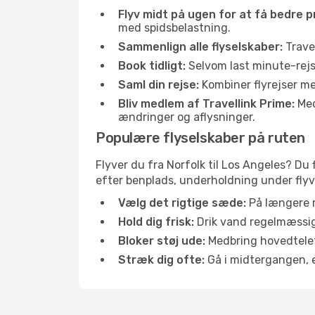
Flyv midt på ugen for at få bedre pr
med spidsbelastning.
Sammenlign alle flyselskaber:
Travel
Book tidligt:
Selvom last minute-rejse
Saml din rejse:
Kombiner flyrejser med
Bliv medlem af Travellink Prime:
Medl
ændringer og aflysninger.
Populære flyselskaber på ruten
Flyver du fra Norfolk til Los Angeles? Du 
efter benplads, underholdning under flyvn
Vælg det rigtige sæde:
På længere r
Hold dig frisk:
Drik vand regelmæssigt
Bloker støj ude:
Medbring hovedtelefo
Stræk dig ofte:
Gå i midtergangen, el