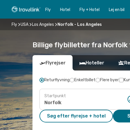
Fly
Hotel
Fly + Hotel
Lej en bil
Fly
USA
Los Angeles
Norfolk - Los Angeles
Billige flybilletter fra Norfolk
Flyrejser
Hoteller
Re
Returflyvning
Enkeltbillet
Flere byer
Kun
Startpunkt
Søg efter flyrejse + hotel
S