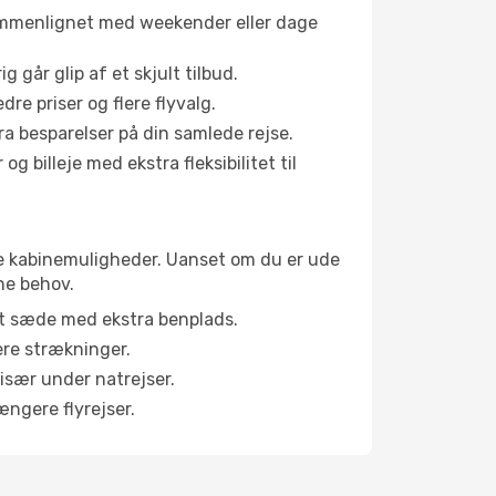
sammenlignet med weekender eller dage
g går glip af et skjult tilbud.
e priser og flere flyvalg.
tra besparelser på din samlede rejse.
g billeje med ekstra fleksibilitet til
lige kabinemuligheder. Uanset om du er ude
ne behov.
et sæde med ekstra benplads.
ere strækninger.
 især under natrejser.
ængere flyrejser.