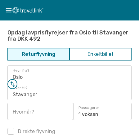
Opdag lavprisflyrejser fra Oslo til Stavanger
fra DKK 492
Returflyvning
Enkeltbillet
Hvor fra?
Oslo
Hvor til?
Stavanger
Passagerer
Hvornår?
1 voksen
Direkte flyvning