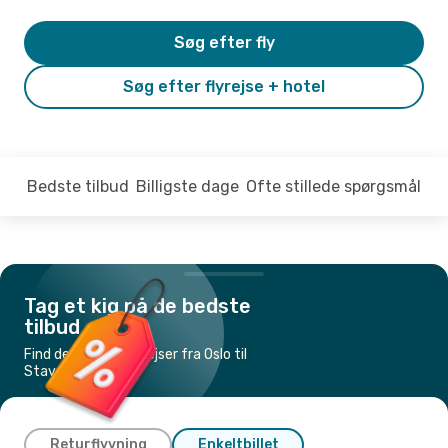
Søg efter fly
Søg efter flyrejse + hotel
Bedste tilbud
Billigste dage
Ofte stillede spørgsmål
Tag et kig på de bedste
tilbud
Find de billigste flyrejser fra Oslo til
Stavanger
Returflyvning
Enkeltbillet