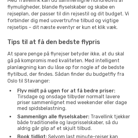
Med Travellink kan du sammenligne hundredvis af
flymuligheder, blande flyselskaber og skabe en
rejseplan, der passer til din rejsestil og dit budget. Vi
forbinder dig med uovertrufne tilbud og vigtige
rejsetips – dit næste eventyr er kun et klik væk.
Tips til at få den bedste flypris
At spare penge på flyrejser betyder ikke, at du skal
gå på kompromis med kvaliteten. Med intelligent
planlægning kan du låse op for nogle af de bedste
flytilbud, der findes. Sådan finder du budgetfly fra
Oslo til Stavanger:
Flyv midt på ugen for at få bedre priser:
Tirsdage og onsdage tilbyder normalt lavere
priser sammenlignet med weekender eller dage
med spidsbelastning.
Sammenlign alle flyselskaber:
Travellink tjekker
både traditionelle og lavprisselskaber, så du
aldrig går glip af et skjult tilbud.
Book tidligt:
Selvom last minute-rejser kan