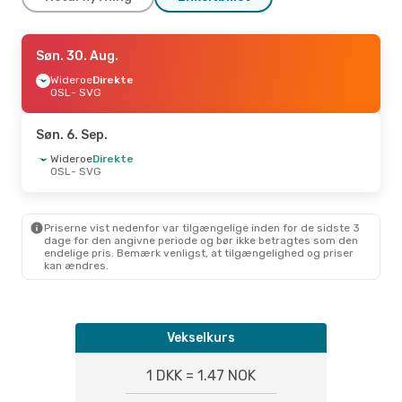
Ons. 26. Aug.
Søn. 30. Aug.
- Ons. 26. Aug.
Scandinavian Airlines
Wideroe
Direkte
Direkte
OSL
OSL
- SVG
- SVG
Wideroe
Direkte
SVG
- OSL
Søn. 6. Sep.
Wideroe
Direkte
OSL
- SVG
Priserne vist nedenfor var tilgængelige inden for de sidste 3
dage for den angivne periode og bør ikke betragtes som den
endelige pris. Bemærk venligst, at tilgængelighed og priser
kan ændres.
Vekselkurs
1 DKK = 1.47 NOK